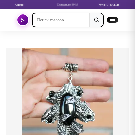
Скоро!
Скидки до 80%!
Купон New2026
S