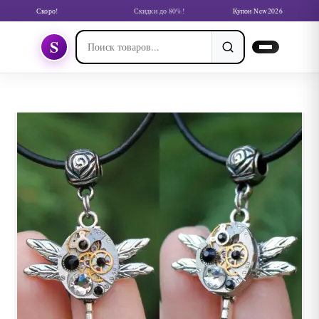
Скоро!
Скидки до 80%!
Купон New2026
S