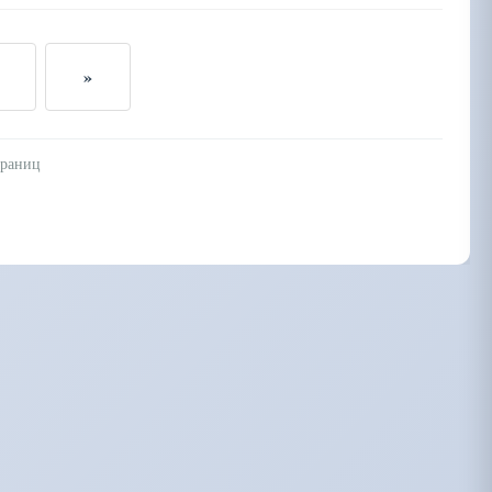
»
траниц