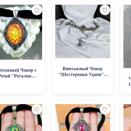
🤍
🤍
Винтажный Чокер
нтажный Чокер с
"Шестеренки Удачи" с
Розой "Регалия
Пиритом и Агатом
Королевы"
🤍
🤍