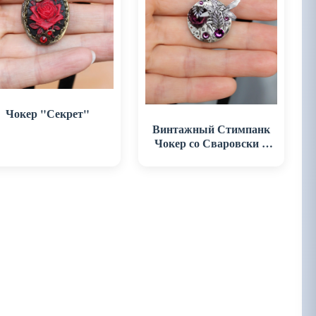
Чокер "Секрет"
Винтажный Стимпанк
Чокер со Сваровски и
Феечкой