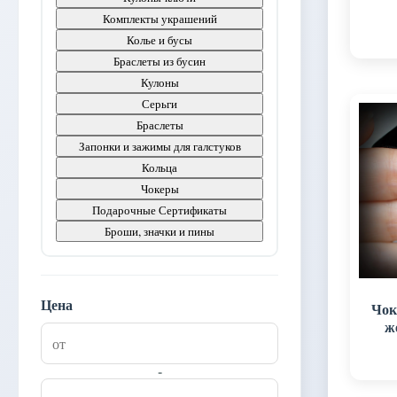
Комплекты украшений
Колье и бусы
Браслеты из бусин
Кулоны
Серьги
Браслеты
Запонки и зажимы для галстуков
Кольца
Чокеры
Подарочные Сертификаты
Броши, значки и пины
Цена
Чок
же
н
ук
-