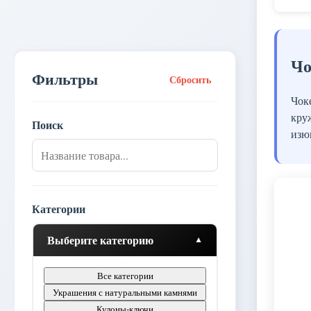
Чо
Фильтры
Сбросить
Чок
кру
Поиск
изю
Категории
Выберите категорию
Все категории
Украшения с натуральными камнями
Кулоны-ключи