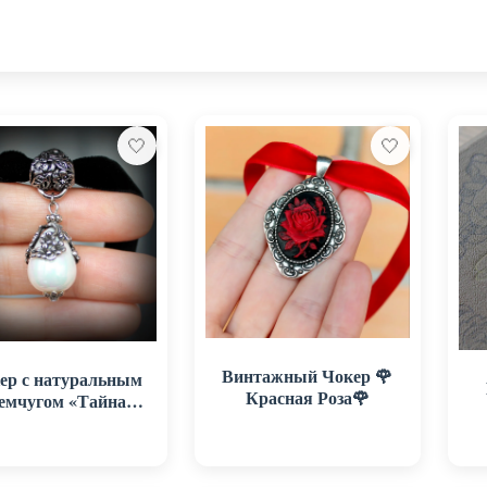
🤍
🤍
Винтажный Чокер 🌹
ер с натуральным
Красная Роза🌹
мчугом «Тайна
очи»—винтажное
рашение на шею