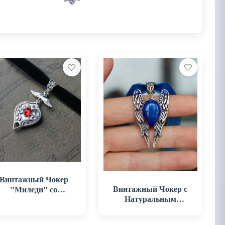
🤍
🤍
Винтажный Чокер
Винтажный Чокер с
"Миледи" со
Натуральным
Сваровски
Лазуритом "Сердце
Океана"