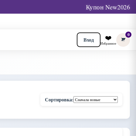
Купон New2026
0
❤️
Вход
Избранное
Сортировка: