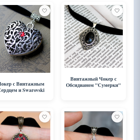
🤍
🤍
Винтажный Чокер с
Чокер с Винтажным
Обсидианом "Сумерки"
Сердцем и Swarovski
🤍
🤍