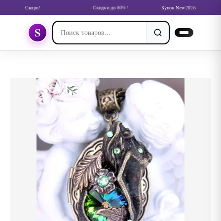
Скоро!
Скидки до 80%!
Купон New2026
S