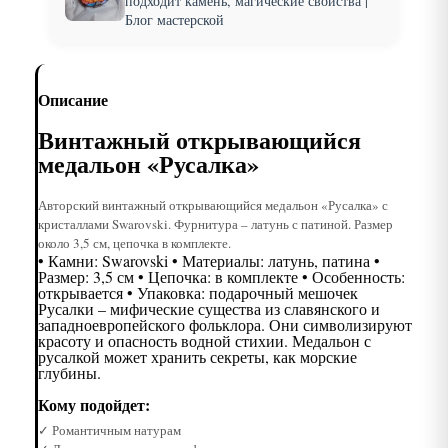
подходит камень, магические свойства |
Блог мастерской
Описание
Винтажный открывающийся
медальон «Русалка»
Авторский винтажный открывающийся медальон «Русалка» с
кристаллами Swarovski. Фурнитура – латунь с патиной. Размер
около 3,5 см, цепочка в комплекте.
• Камни: Swarovski • Материалы: латунь, патина •
Размер: 3,5 см • Цепочка: в комплекте • Особенность:
открывается • Упаковка: подарочный мешочек
Русалки – мифические существа из славянского и
западноевропейского фольклора. Они символизируют
красоту и опасность водной стихии. Медальон с
русалкой может хранить секреты, как морские
глубины.
Кому подойдет:
✓ Романтичным натурам