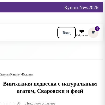
Купон New2026
0
❤️
Вход
Избранное
Главная
Каталог
Кулоны
Винтажная подвеска с натуральным
агатом, Сваровски и феей
(0)
☆
☆
☆
☆
☆
Пока нет отзывов