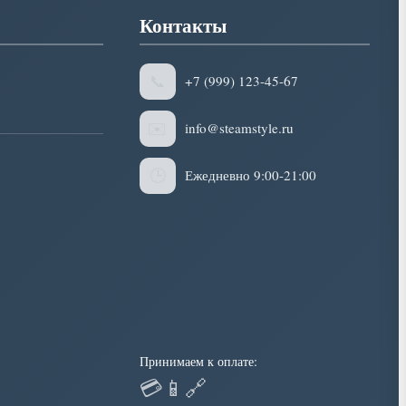
Контакты
📞
+7 (999) 123-45-67
✉️
info@steamstyle.ru
🕒
Ежедневно 9:00-21:00
Принимаем к оплате:
💳
📱
🔗