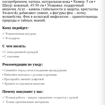
посеребрением, патина, натуральная кожа • Размер: 5 см •
Шнур: кожаный, 45-50 см • Упаковка: подарочный
мешочек Агат – камень стабильности и защиты, кристаллы
Swarovski добавляют сияние, а фигурка феи – нотку
волшебства. Феи в кельтской мифологии – хранительницы
природы и тайных знаний.
Кому подойдет:
✓ Романтичным натурам
✓ В подарок
С чем носить:
• С повседневной одеждой
• С платьями
Рекомендации по уходу:
• Снимайте перед сном и водными процедурами
• Избегайте контакта с духами и кремами
• Протирайте мягкой салфеткой
• Храните в отдельном мешочке
Почему покупают у нас:
✓ Ручная работа – каждое украшение создается с душой
✓ Только оригинальные материалы