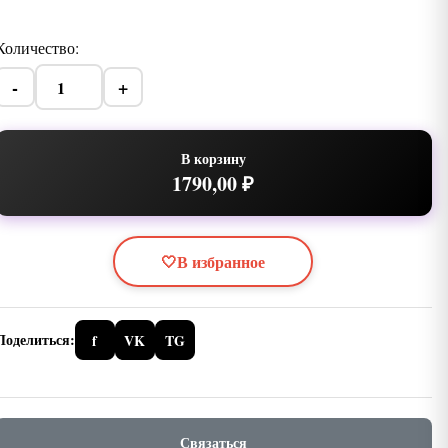
Количество:
-
+
В корзину
1790,00 ₽
🤍
В избранное
Поделиться:
f
VK
TG
Связаться