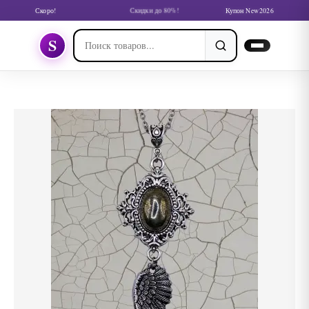
Скоро!
Скидки до 80%!
Купон New2026
S