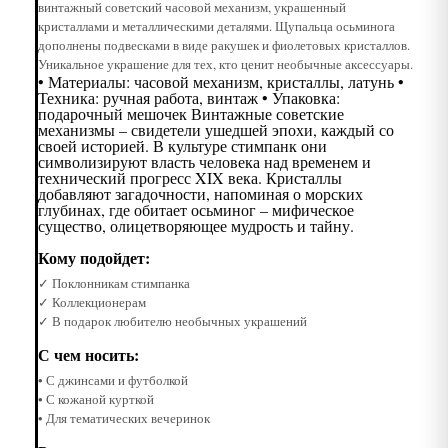
винтажный советский часовой механизм, украшенный
кристаллами и металлическими деталями. Щупальца осьминога
дополнены подвесками в виде ракушек и фиолетовых кристаллов.
Уникальное украшение для тех, кто ценит необычные аксессуары.
• Материалы: часовой механизм, кристаллы, латунь •
Техника: ручная работа, винтаж • Упаковка:
подарочный мешочек Винтажные советские
механизмы – свидетели ушедшей эпохи, каждый со
своей историей. В культуре стимпанк они
символизируют власть человека над временем и
технический прогресс XIX века. Кристаллы
добавляют загадочности, напоминая о морских
глубинах, где обитает осьминог – мифическое
существо, олицетворяющее мудрость и тайну.
Кому подойдет:
✓ Поклонникам стимпанка
✓ Коллекционерам
✓ В подарок любителю необычных украшений
С чем носить:
• С джинсами и футболкой
• С кожаной курткой
• Для тематических вечеринок