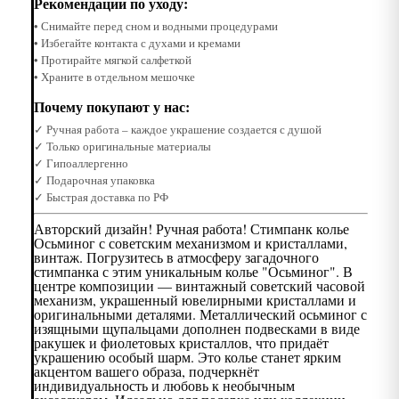
Рекомендации по уходу:
• Снимайте перед сном и водными процедурами
• Избегайте контакта с духами и кремами
• Протирайте мягкой салфеткой
• Храните в отдельном мешочке
Почему покупают у нас:
✓ Ручная работа – каждое украшение создается с душой
✓ Только оригинальные материалы
✓ Гипоаллергенно
✓ Подарочная упаковка
✓ Быстрая доставка по РФ
Авторский дизайн! Ручная работа! Стимпанк колье
Осьминог с советским механизмом и кристаллами,
винтаж. Погрузитесь в атмосферу загадочного
стимпанка с этим уникальным колье "Осьминог". В
центре композиции — винтажный советский часовой
механизм, украшенный ювелирными кристаллами и
оригинальными деталями. Металлический осьминог с
изящными щупальцами дополнен подвесками в виде
ракушек и фиолетовых кристаллов, что придаёт
украшению особый шарм. Это колье станет ярким
акцентом вашего образа, подчеркнёт
индивидуальность и любовь к необычным