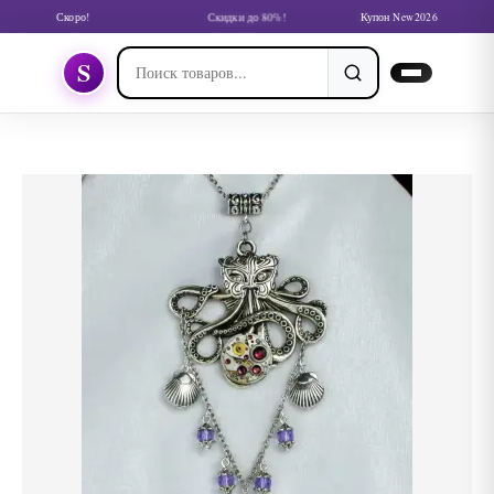
Скоро!
Скидки до 80%!
Купон New2026
S