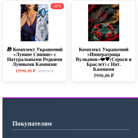
-15%
🎁 Комплект Украшений
Комплект Украшений
«Лунное Cияние» с
«Императрица
Натуральными Редкими
Вулканов»❤️🖤(Серьги и
Лунными Камнями
Браслет) с Нат.
Камнями
15990,00 ₽
18990,00 ₽
5990,00 ₽
Покупателям