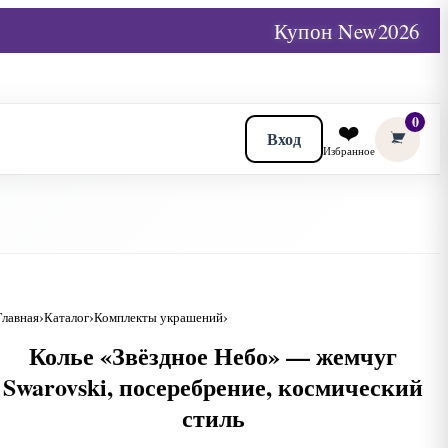
Купон New2026
0
❤️
Вход
Избранное
Главная
Каталог
Комплекты украшений
Колье «Звёздное Небо» — жемчуг
Swarovski, посеребрение, космический
стиль