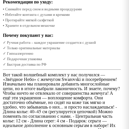
Рекомендации по уходу:
• Снимайте перед сном и водными процедурами
• Избегайте контакта с духами и кремами
• Протирайте мягкой салфеткой
• Храните в отдельном мешочке
Почему покупают у нас:
✓ Ручная работа – каждое украшение создается с душой
✓ Только оригинальные материалы
✓ Гипоаллергенно
✓ Подарочная упаковка
✓ Быстрая доставка по РФ
Вот такой волшебный комплект у нас получился —
«Звёздное Небо» с жемчугом Swarovski и посеребрением!
Изначально мы планировали добавить многослойные
цепи, но в итоге выбрали лаконичность. И знаете, почему?
Чтобы ничто не отвлекало от совершенства жемчуга! А
ещё эти украшения — воплощение комфорта. Они
достаточно объёмные, но сидят на коже так мягко и
удобно, что забываешь о них... и просто наслаждаешься! -
Длина колье: 40–45 см (регулируется цепочкой) Можно
поменять по согласованию с нами. - Центральная часть
колье: 12 см - Длина серег: 4 см - Подарок: серьги —
идеальное дополнение к основным серьгам в наборе! Их