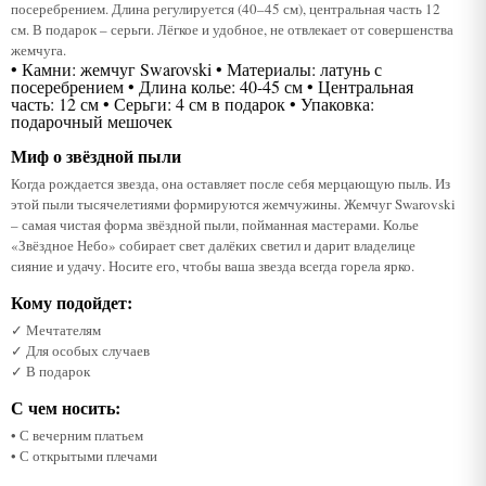
посеребрением. Длина регулируется (40–45 см), центральная часть 12
см. В подарок – серьги. Лёгкое и удобное, не отвлекает от совершенства
жемчуга.
• Камни: жемчуг Swarovski • Материалы: латунь с
посеребрением • Длина колье: 40-45 см • Центральная
часть: 12 см • Серьги: 4 см в подарок • Упаковка:
подарочный мешочек
Миф о звёздной пыли
Когда рождается звезда, она оставляет после себя мерцающую пыль. Из
этой пыли тысячелетиями формируются жемчужины. Жемчуг Swarovski
– самая чистая форма звёздной пыли, пойманная мастерами. Колье
«Звёздное Небо» собирает свет далёких светил и дарит владелице
сияние и удачу. Носите его, чтобы ваша звезда всегда горела ярко.
Кому подойдет:
✓ Мечтателям
✓ Для особых случаев
✓ В подарок
С чем носить:
• С вечерним платьем
• С открытыми плечами