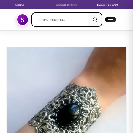
Скоро!
Скидки до 80%!
Купон New2026
S