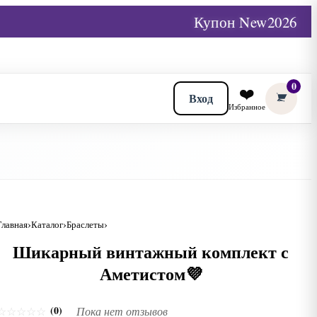
Купон New2026
0
❤️
Вход
Избранное
Главная
Каталог
Браслеты
Шикарный винтажный комплект с
Аметистом💜
(0)
☆
☆
☆
☆
☆
Пока нет отзывов