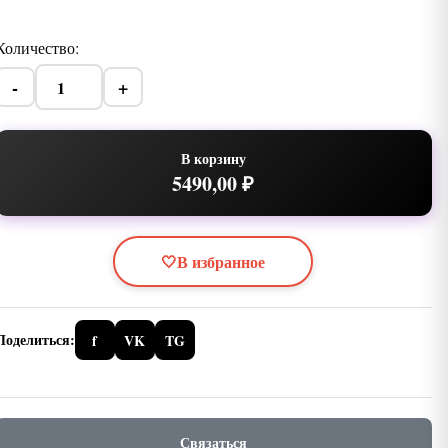
Количество:
-
+
В корзину
5490,00 ₽
🤍
В избранное
Поделиться:
f
VK
TG
Связаться