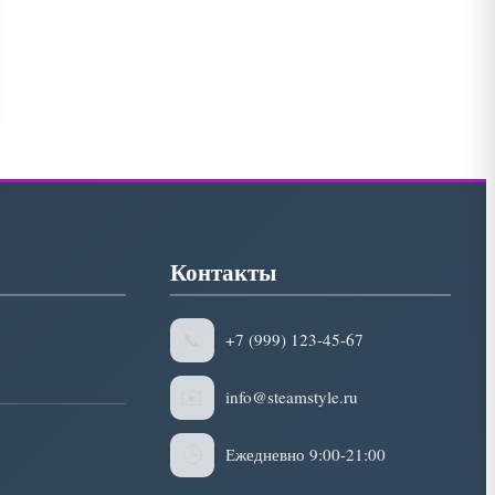
Контакты
📞
+7 (999) 123-45-67
✉️
info@steamstyle.ru
🕒
Ежедневно 9:00-21:00