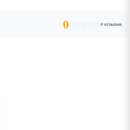
0
☆
☆
☆
☆
☆
0 отзывов