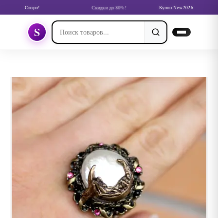
Скоро!
Скидки до 80%!
Купон New2026
S