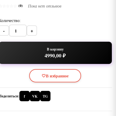
(0)
☆
☆
☆
☆
☆
Пока нет отзывов
Количество:
-
+
В корзину
4990,00 ₽
🤍
В избранное
Поделиться:
f
VK
TG