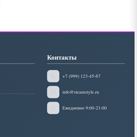
Контакты
📞
+7 (999) 123-45-67
✉️
info@steamstyle.ru
🕒
Ежедневно 9:00-21:00