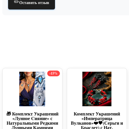
✏️
Оставить отзыв
-15%
🎁 Комплект Украшений
Комплект Украшений
«Лунное Cияние» с
«Императрица
Натуральными Редкими
Вулканов»❤️🖤(Серьги и
Лунными Камнями
Браслет) с Нат.