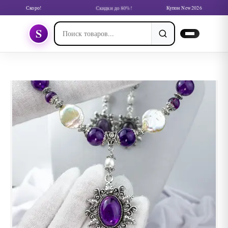
Скоро!
Скидки до 80%!
Купон New2026
S