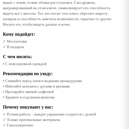
видно с земли, только облака расступались. Глаз дракона,
выгравированный на этом ключе, символизирует его способность
видеть всё с высоты. Тот, кто носит этот ключ, обретает широту
взглядов и способность замечать возможности, скрытые от других.
Носите его, чтобы видеть дальше и яснее.
Кому подойдет:
✓ Мечтателям
✓ В подарок
С чем носить:
• С повседневной одеждой
Рекомендации по уходу:
• Снимайте перед сном и водными процедурами
• Избегайте контакта с духами и кремами
• Протирайте мягкой салфеткой
• Храните в отдельном мешочке
Почему покупают у нас:
✓ Ручная работа – каждое украшение создается с душой
✓ Только оригинальные материалы
✓ Гипоаллергенно