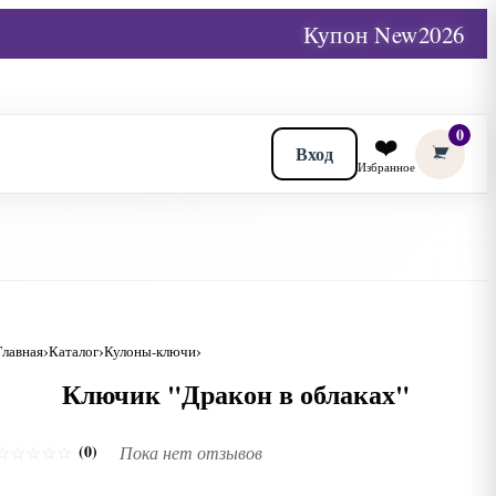
Купон New2026
0
❤️
Вход
Избранное
Главная
Каталог
Кулоны-ключи
Ключик "Дракон в облаках"
(0)
☆
☆
☆
☆
☆
Пока нет отзывов