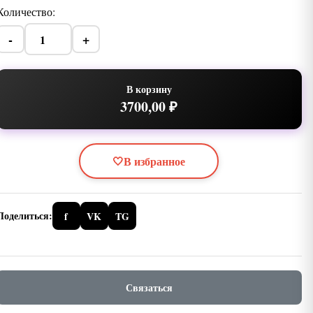
Количество:
-
+
В корзину
3700,00 ₽
🤍
В избранное
Поделиться:
f
VK
TG
Связаться