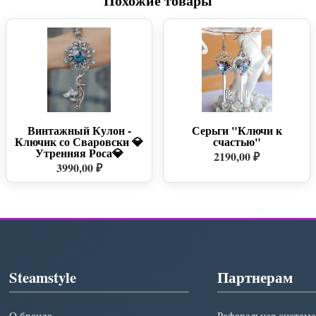
Похожие товары
Винтажный Кулон -
Серьги "Ключи к
Ключик со Сваровски 💎
счастью"
Утренняя Роса💎
2190,00 ₽
3990,00 ₽
Steamstyle
Партнерам
О бренде
Реферальная система