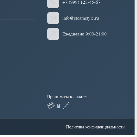
📞
+7 (999) 123-45-67
✉️
info@steamstyle.ru
🕒
Ежедневно 9:00-21:00
Принимаем к оплате:
💳
📱
🔗
Политика конфиденциальности