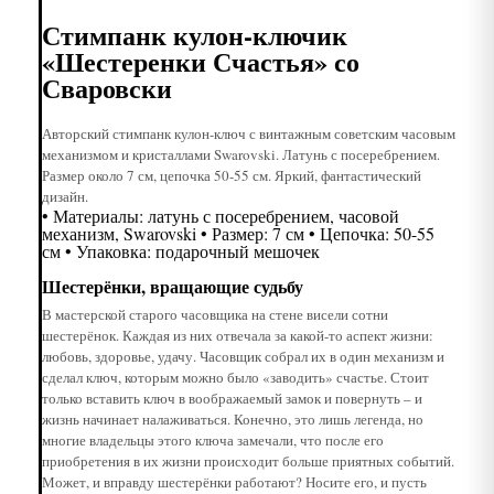
Стимпанк кулон-ключик
«Шестеренки Счастья» со
Сваровски
Авторский стимпанк кулон-ключ с винтажным советским часовым
механизмом и кристаллами Swarovski. Латунь с посеребрением.
Размер около 7 см, цепочка 50-55 см. Яркий, фантастический
дизайн.
• Материалы: латунь с посеребрением, часовой
механизм, Swarovski • Размер: 7 см • Цепочка: 50-55
см • Упаковка: подарочный мешочек
Шестерёнки, вращающие судьбу
В мастерской старого часовщика на стене висели сотни
шестерёнок. Каждая из них отвечала за какой-то аспект жизни:
любовь, здоровье, удачу. Часовщик собрал их в один механизм и
сделал ключ, которым можно было «заводить» счастье. Стоит
только вставить ключ в воображаемый замок и повернуть – и
жизнь начинает налаживаться. Конечно, это лишь легенда, но
многие владельцы этого ключа замечали, что после его
приобретения в их жизни происходит больше приятных событий.
Может, и вправду шестерёнки работают? Носите его, и пусть