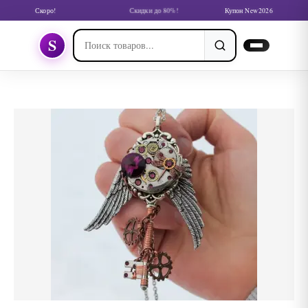
Скоро!
Скидки до 80%!
Купон New2026
S