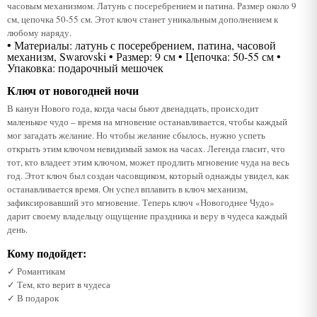
часовым механизмом. Латунь с посеребрением и патина. Размер около 9
см, цепочка 50-55 см. Этот ключ станет уникальным дополнением к
любому наряду.
• Материалы: латунь с посеребрением, патина, часовой
механизм, Swarovski • Размер: 9 см • Цепочка: 50-55 см •
Упаковка: подарочный мешочек
Ключ от новогодней ночи
В канун Нового года, когда часы бьют двенадцать, происходит
маленькое чудо – время на мгновение останавливается, чтобы каждый
мог загадать желание. Но чтобы желание сбылось, нужно успеть
открыть этим ключом невидимый замок на часах. Легенда гласит, что
тот, кто владеет этим ключом, может продлить мгновение чуда на весь
год. Этот ключ был создан часовщиком, который однажды увидел, как
останавливается время. Он успел вплавить в ключ механизм,
зафиксировавший это мгновение. Теперь ключ «Новогоднее Чудо»
дарит своему владельцу ощущение праздника и веру в чудеса каждый
день.
Кому подойдет:
✓ Романтикам
✓ Тем, кто верит в чудеса
✓ В подарок