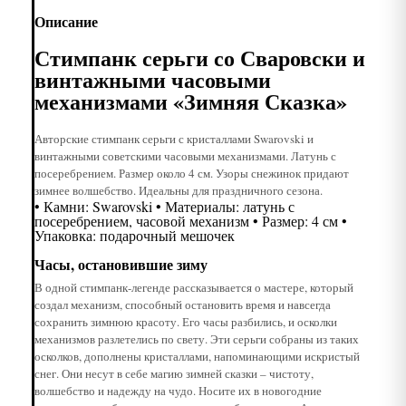
Описание
Стимпанк серьги со Сваровски и
винтажными часовыми
механизмами «Зимняя Сказка»
Авторские стимпанк серьги с кристаллами Swarovski и
винтажными советскими часовыми механизмами. Латунь с
посеребрением. Размер около 4 см. Узоры снежинок придают
зимнее волшебство. Идеальны для праздничного сезона.
• Камни: Swarovski • Материалы: латунь с
посеребрением, часовой механизм • Размер: 4 см •
Упаковка: подарочный мешочек
Часы, остановившие зиму
В одной стимпанк-легенде рассказывается о мастере, который
создал механизм, способный остановить время и навсегда
сохранить зимнюю красоту. Его часы разбились, и осколки
механизмов разлетелись по свету. Эти серьги собраны из таких
осколков, дополнены кристаллами, напоминающими искристый
снег. Они несут в себе магию зимней сказки – чистоту,
волшебство и надежду на чудо. Носите их в новогодние