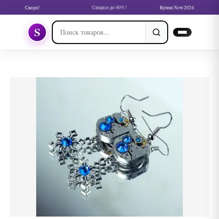
Скоро!
Скидки до 80%!
Купон New2026
S