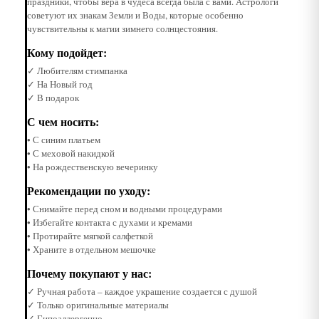
праздники, чтобы вера в чудеса всегда была с вами. Астрологи
советуют их знакам Земли и Воды, которые особенно
чувствительны к магии зимнего солнцестояния.
Кому подойдет:
✓ Любителям стимпанка
✓ На Новый год
✓ В подарок
С чем носить:
• С синим платьем
• С меховой накидкой
• На рождественскую вечеринку
Рекомендации по уходу:
• Снимайте перед сном и водными процедурами
• Избегайте контакта с духами и кремами
• Протирайте мягкой салфеткой
• Храните в отдельном мешочке
Почему покупают у нас:
✓ Ручная работа – каждое украшение создается с душой
✓ Только оригинальные материалы
✓ Гипоаллергенно