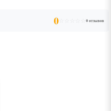
0
☆
☆
☆
☆
☆
0 отзывов