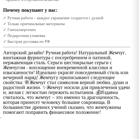
Почему покупают у нас:
✓ Ручная работа – каждое украшение создается с душой
✓ Только оригинальные материалы
✓ Гипоаллергенно
✓ Подарочная упаковка
✓ Быстрая доставка по РФ
Авторский дизайн! Ручная работа! Натуральный Жемчуг,
винтажная фурнитура с посеребрением и патиной,
нержавеющая сталь. Серьги шестикрылые серьги с
Жемчугом - воплощение вневременной классики и
изысканности! Идеально украсят повседневный стиль или
вечерний наряд! Жемчугу приписывают следующие
свойства: 🌸Жемчуг стал символом верной любви, души и
радостной жизни. ✨Жемчуг носили для привлечения удачи
и, желая с легкостью пережить испытания. 💰Издавна
считалось, что жемчуг – это именно та драгоценность,
которая принесет человеку большие сокровища. В
большинстве древних учений сказано, что жемчужины
помогают поправить финансовое положение!