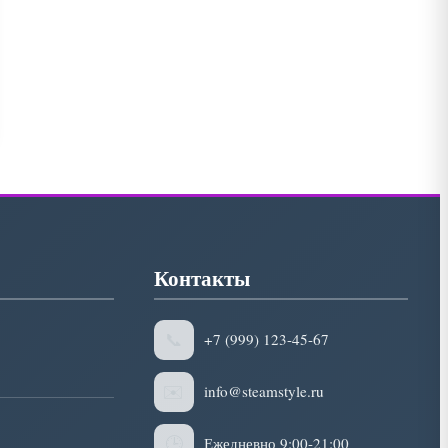
Контакты
📞
+7 (999) 123-45-67
✉️
info@steamstyle.ru
🕒
Ежедневно 9:00-21:00