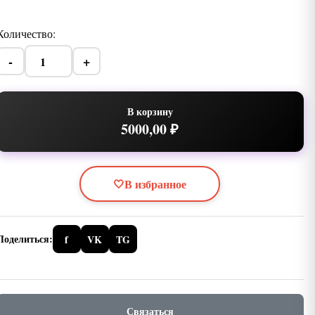
Количество:
-
+
В корзину
5000,00 ₽
🤍
В избранное
Поделиться:
f
VK
TG
Связаться