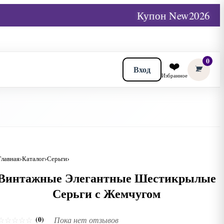
Купон New2026
0
❤️
Вход
Избранное
Главная
Каталог
Серьги
Винтажные Элегантные Шестикрылые
Серьги с Жемчугом
(0)
☆
☆
☆
☆
☆
Пока нет отзывов