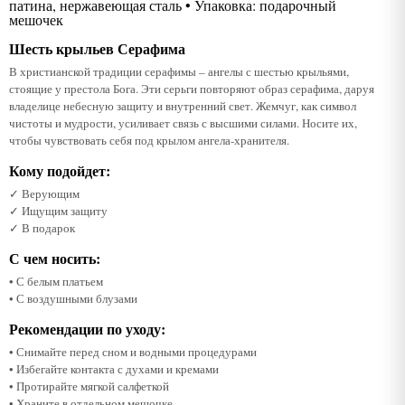
патина, нержавеющая сталь • Упаковка: подарочный
мешочек
Шесть крыльев Серафима
В христианской традиции серафимы – ангелы с шестью крыльями,
стоящие у престола Бога. Эти серьги повторяют образ серафима, даруя
владелице небесную защиту и внутренний свет. Жемчуг, как символ
чистоты и мудрости, усиливает связь с высшими силами. Носите их,
чтобы чувствовать себя под крылом ангела-хранителя.
Кому подойдет:
✓ Верующим
✓ Ищущим защиту
✓ В подарок
С чем носить:
• С белым платьем
• С воздушными блузами
Рекомендации по уходу:
• Снимайте перед сном и водными процедурами
• Избегайте контакта с духами и кремами
• Протирайте мягкой салфеткой
• Храните в отдельном мешочке