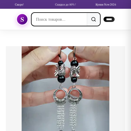
Скоро!
Скидки до 80%!
Купон New2026
S