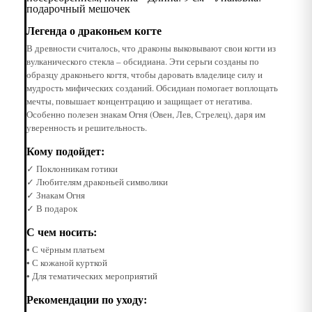
подарочный мешочек
Легенда о драконьем когте
В древности считалось, что драконы выковывают свои когти из
вулканического стекла – обсидиана. Эти серьги созданы по
образцу драконьего когтя, чтобы даровать владелице силу и
мудрость мифических созданий. Обсидиан помогает воплощать
мечты, повышает концентрацию и защищает от негатива.
Особенно полезен знакам Огня (Овен, Лев, Стрелец), даря им
уверенность и решительность.
Кому подойдет:
✓ Поклонникам готики
✓ Любителям драконьей символики
✓ Знакам Огня
✓ В подарок
С чем носить:
• С чёрным платьем
• С кожаной курткой
• Для тематических мероприятий
Рекомендации по уходу: