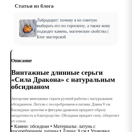
Статьи из блога
Лабрадорит: почему я не советую
выбирать его по гороскопу, а также кому
подходит камень, магические свойства |
Блог мастерской
Описание
Винтажные длинные серьги
«Сила Дракона» с натуральным
обсидианом
Авторские винтажные серьги ручной работы с натуральным
обсидианом. Латунь с посеребрением и патина. Длина 9 см.
Каскадные цепочки и фигурки драконов придают образу
загадочность и благородство. Обсидиан придает силу, оберегает
от сглаза.
• Камни: обсидиан • Материалы: латунь с
посеребрением, патина • Длина: 9 см • Упаковка: