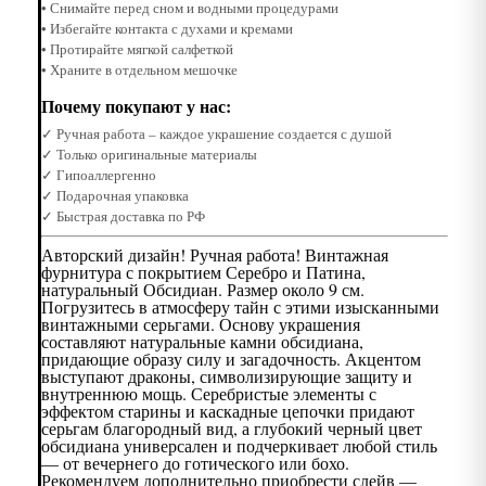
• Снимайте перед сном и водными процедурами
• Избегайте контакта с духами и кремами
• Протирайте мягкой салфеткой
• Храните в отдельном мешочке
Почему покупают у нас:
✓ Ручная работа – каждое украшение создается с душой
✓ Только оригинальные материалы
✓ Гипоаллергенно
✓ Подарочная упаковка
✓ Быстрая доставка по РФ
Авторский дизайн! Ручная работа! Винтажная
фурнитура с покрытием Серебро и Патина,
натуральный Обсидиан. Размер около 9 см.
Погрузитесь в атмосферу тайн с этими изысканными
винтажными серьгами. Основу украшения
составляют натуральные камни обсидиана,
придающие образу силу и загадочность. Акцентом
выступают драконы, символизирующие защиту и
внутреннюю мощь. Серебристые элементы с
эффектом старины и каскадные цепочки придают
серьгам благородный вид, а глубокий черный цвет
обсидиана универсален и подчеркивает любой стиль
— от вечернего до готического или бохо.
Рекомендуем дополнительно приобрести слейв —