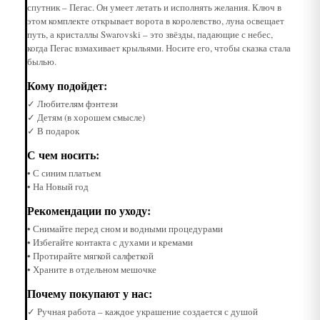
спутник – Пегас. Он умеет летать и исполнять желания. Ключ в
этом комплекте открывает ворота в королевство, луна освещает
путь, а кристаллы Swarovski – это звёзды, падающие с небес,
когда Пегас взмахивает крыльями. Носите его, чтобы сказка стала
былью.
Кому подойдет:
✓ Любителям фэнтези
✓ Детям (в хорошем смысле)
✓ В подарок
С чем носить:
• С синим платьем
• На Новый год
Рекомендации по уходу:
• Снимайте перед сном и водными процедурами
• Избегайте контакта с духами и кремами
• Протирайте мягкой салфеткой
• Храните в отдельном мешочке
Почему покупают у нас:
✓ Ручная работа – каждое украшение создается с душой