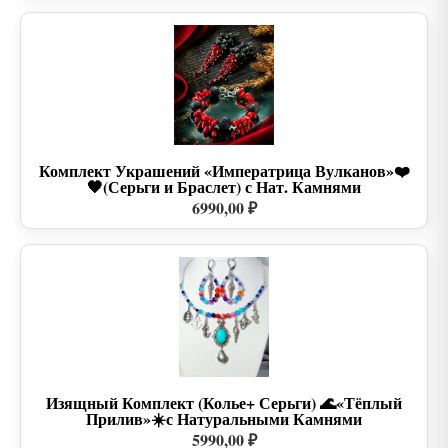
Комплект Украшений «Императрица Вулканов»❤️
🖤(Серьги и Браслет) с Нат. Камнями
6990,00 ₽
Изящный Комплект (Колье+ Серьги) 🌊«Тёплый
Прилив»☀️с Натуральными Камнями
5990,00 ₽