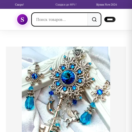
Скоро!
Скидки до 80%!
Купон New2026
S