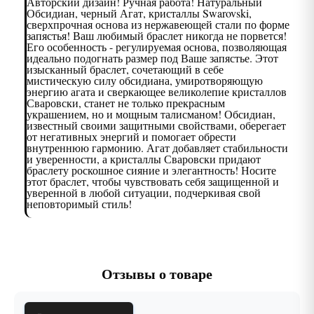
Авторский дизайн! Ручная работа! Натуральный
Обсидиан, черный Агат, кристаллы Swarovski,
сверхпрочная основа из нержавеющей стали по форме
запястья! Ваш любимый браслет никогда не порвется!
Его особенность - регулируемая основа, позволяющая
идеально подогнать размер под Ваше запястье. Этот
изысканный браслет, сочетающий в себе
мистическую силу обсидиана, умиротворяющую
энергию агата и сверкающее великолепие кристаллов
Сваровски, станет не только прекрасным
украшением, но и мощным талисманом! Обсидиан,
известный своими защитными свойствами, оберегает
от негативных энергий и помогает обрести
внутреннюю гармонию. Агат добавляет стабильности
и уверенности, а кристаллы Сваровски придают
браслету роскошное сияние и элегантность! Носите
этот браслет, чтобы чувствовать себя защищенной и
уверенной в любой ситуации, подчеркивая свой
неповторимый стиль!
Отзывы о товаре