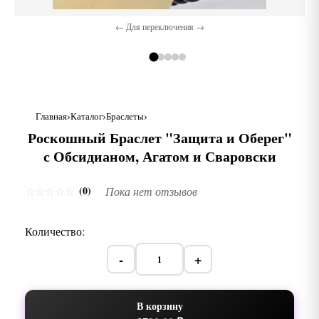
← Для переключения →
Главная
Каталог
Браслеты
Роскошный Браслет "Защита и Оберег"
с Обсидианом, Агатом и Сваровски
(0)
☆
☆
☆
☆
☆
Пока нет отзывов
Количество:
-
+
В корзину