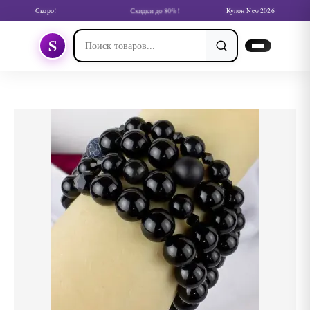
Скоро!
Скидки до 80%!
Купон New2026
S