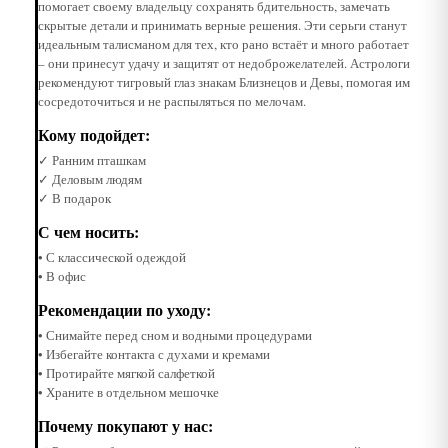
помогает своему владельцу сохранять бдительность, замечать
скрытые детали и принимать верные решения. Эти серьги станут
идеальным талисманом для тех, кто рано встаёт и много работает
– они принесут удачу и защитят от недоброжелателей. Астрологи
рекомендуют тигровый глаз знакам Близнецов и Девы, помогая им
сосредоточиться и не распыляться по мелочам.
Кому подойдет:
✓ Ранним пташкам
✓ Деловым людям
✓ В подарок
С чем носить:
• С классической одеждой
• В офис
Рекомендации по уходу:
• Снимайте перед сном и водными процедурами
• Избегайте контакта с духами и кремами
• Протирайте мягкой салфеткой
• Храните в отдельном мешочке
Почему покупают у нас: