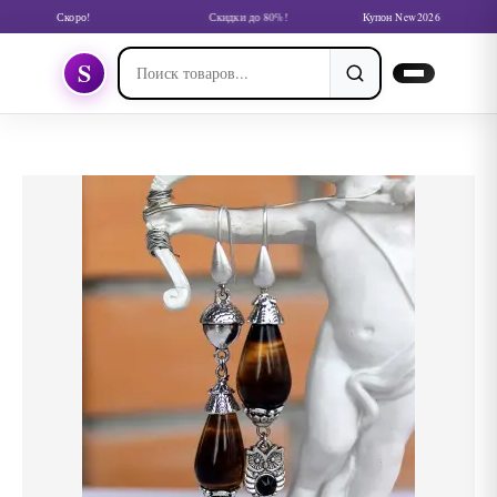
Скоро!
Скидки до 80%!
Купон New2026
S