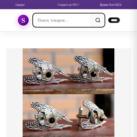
Скоро!
Скидки до 80%!
Купон New2026
S