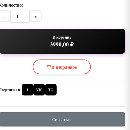
Количество:
-
+
В корзину
3990,00 ₽
🤍
В избранное
Поделиться:
f
VK
TG
Связаться