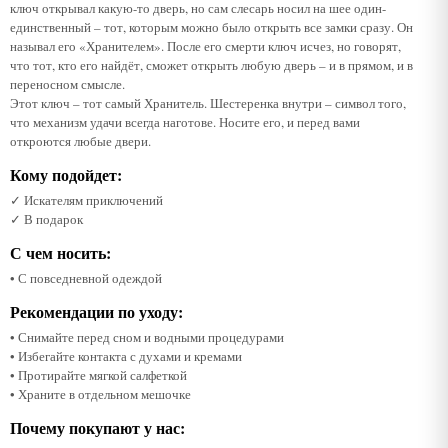
ключ открывал какую-то дверь, но сам слесарь носил на шее один-
единственный – тот, которым можно было открыть все замки сразу. Он
называл его «Хранителем». После его смерти ключ исчез, но говорят,
что тот, кто его найдёт, сможет открыть любую дверь – и в прямом, и в
переносном смысле.
Этот ключ – тот самый Хранитель. Шестеренка внутри – символ того,
что механизм удачи всегда наготове. Носите его, и перед вами
откроются любые двери.
Кому подойдет:
✓ Искателям приключений
✓ В подарок
С чем носить:
• С повседневной одеждой
Рекомендации по уходу:
• Снимайте перед сном и водными процедурами
• Избегайте контакта с духами и кремами
• Протирайте мягкой салфеткой
• Храните в отдельном мешочке
Почему покупают у нас: