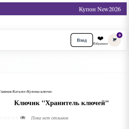
Купон New2026
0
❤️
Вход
Избранное
Главная
Каталог
Кулоны-ключи
Ключик "Хранитель ключей"
(0)
☆
☆
☆
☆
☆
Пока нет отзывов