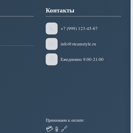
Контакты
📞
+7 (999) 123-45-67
✉️
info@steamstyle.ru
🕒
Ежедневно 9:00-21:00
Принимаем к оплате:
💳
📱
🔗