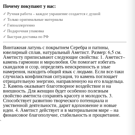
Почему покупают у нас:
✓ Ручная работа – каждое украшение создается с душой
✓ Только оригинальные материалы
✓ Гипоаллергенно
✓ Подарочная упаковка
✓ Быстрая доставка по РФ
Винтажная латунь с покрытием Серебра и патины,
ювелирный сплав, натуральный Аметист. Размер: 6,5 см.
Аметисту приписывают следующие свойства: 1. Аметист–
камень гармонии и миролюбия. Он помогает избегать
скандалов и ссор, определять неискренность и злые
намерения, находить общий язык с людьми. Если все-таки
случилась конфликтная ситуация, то камень поглощает
отрицательную энергию, направленную на его владельца.
2. Камень оказывает благотворное воздействие и на
внешность. Для женщин будет особенно полезным
свойство аметиста сохранять красоту и молодость. 3.
Способствует развитию творческого потенциала и
умственной деятельности, дарит вдохновение и новые
идеи. 4. Аметист действует и в материальном мире – на
финансовое благополучие, стабильность и процветание.