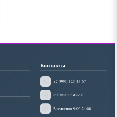
Контакты
📞
+7 (999) 123-45-67
✉️
info@steamstyle.ru
🕒
Ежедневно 9:00-21:00