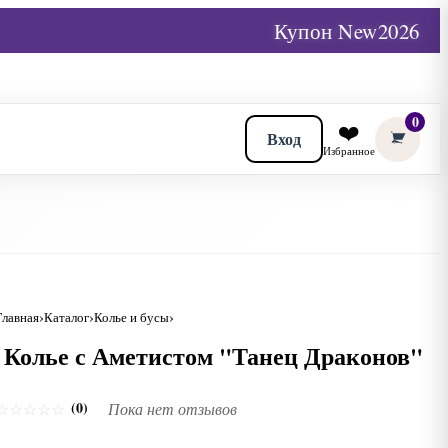
Купон New2026
0
❤️
Вход
Избранное
Главная
Каталог
Колье и бусы
Колье с Аметистом "Танец Драконов"
(0)
☆
☆
☆
☆
☆
Пока нет отзывов