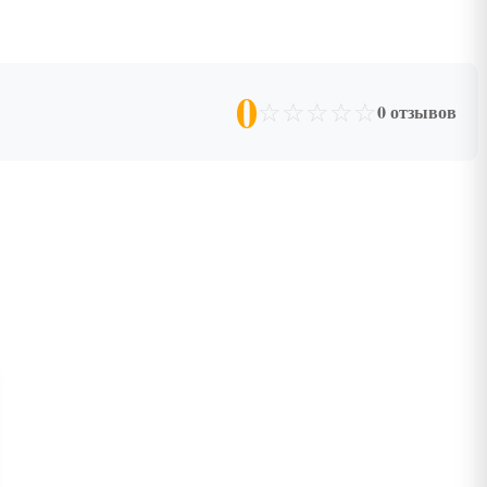
0
☆
☆
☆
☆
☆
0 отзывов