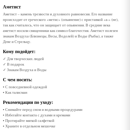
Аметист
Аметист – камень трезвости и духовного равновесия. Его название
происходит от греческого «метис» (опьянение) с приставкой «а-» (не),
так как считалось, что он защищает от опьянения. В средние века
аметист носили священники как символ благочестия. Аметист полезен
знакам Воздуха (Близнецы, Весы, Водолей) и Воды (Рыбы), а также
Деве и Стрельцу.
Кому подойдет:
✓ Для творческих людей
✓ В подарок
✓ Знакам Воздуха и Воды
С чем носить:
• С повседневной одеждой
• Как талисман
Рекомендации по уходу:
• Снимайте перед сном и водными процедурами
• Избегайте контакта с духами и кремами
• Протирайте мягкой салфеткой
• Храните в отдельном мешочке