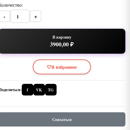
Количество:
-
+
В корзину
3900,00 ₽
🤍
В избранное
Поделиться:
f
VK
TG
Связаться