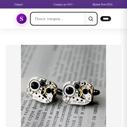
Скоро!
Скидки до 80%!
Купон New2026
S