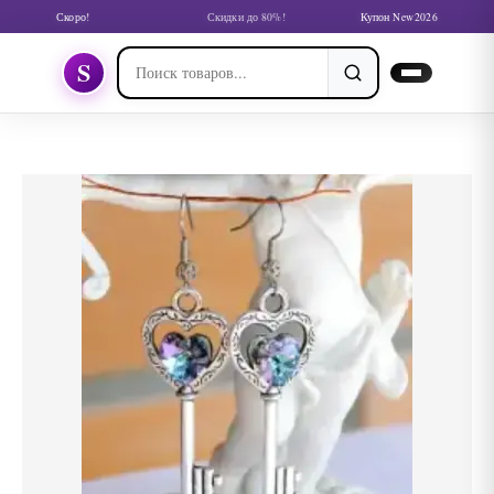
Скоро!
Скидки до 80%!
Купон New2026
S