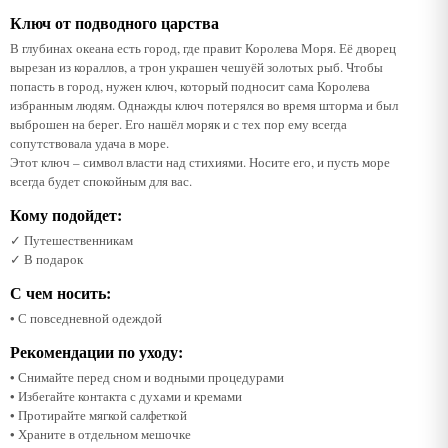
Ключ от подводного царства
В глубинах океана есть город, где правит Королева Моря. Её дворец
вырезан из кораллов, а трон украшен чешуёй золотых рыб. Чтобы
попасть в город, нужен ключ, который подносит сама Королева
избранным людям. Однажды ключ потерялся во время шторма и был
выброшен на берег. Его нашёл моряк и с тех пор ему всегда
сопутствовала удача в море.
Этот ключ – символ власти над стихиями. Носите его, и пусть море
всегда будет спокойным для вас.
Кому подойдет:
✓ Путешественникам
✓ В подарок
С чем носить:
• С повседневной одеждой
Рекомендации по уходу:
• Снимайте перед сном и водными процедурами
• Избегайте контакта с духами и кремами
• Протирайте мягкой салфеткой
• Храните в отдельном мешочке