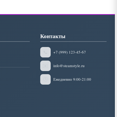
Контакты
📞
+7 (999) 123-45-67
✉️
info@steamstyle.ru
🕒
Ежедневно 9:00-21:00