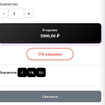
Количество:
-
+
В корзину
5000,00 ₽
🤍
В избранное
Поделиться:
f
VK
TG
Связаться