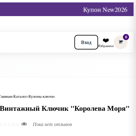
Купон New2026
0
❤️
Вход
Избранное
Главная
Каталог
Кулоны-ключи
Винтажный Ключик "Королева Моря"
(0)
☆
☆
☆
☆
☆
Пока нет отзывов