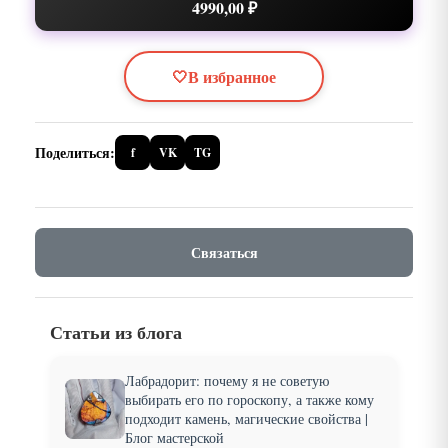
4990,00 ₽
🤍
В избранное
Поделиться:
f
VK
TG
Связаться
Статьи из блога
Лабрадорит: почему я не советую
выбирать его по гороскопу, а также кому
подходит камень, магические свойства |
Блог мастерской