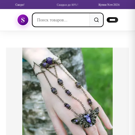
Скоро!
Скидки до 80%!
Купон New2026
S