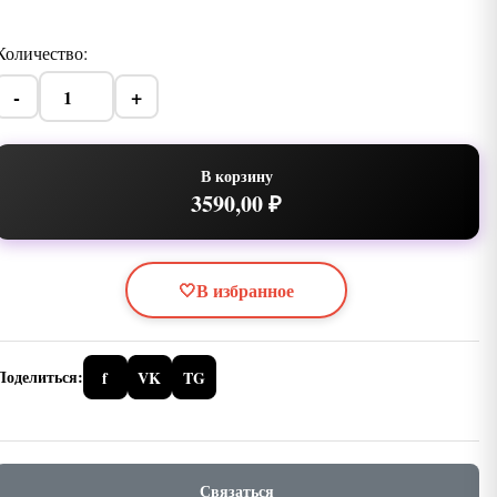
Количество:
-
+
В корзину
3590,00 ₽
🤍
В избранное
Поделиться:
f
VK
TG
Связаться