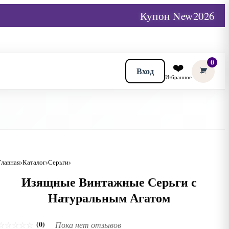
Купон New2026
0
❤️
Вход
Избранное
Главная
Каталог
Серьги
Изящные Винтажные Серьги с
Натуральным Агатом
(0)
☆
☆
☆
☆
☆
Пока нет отзывов