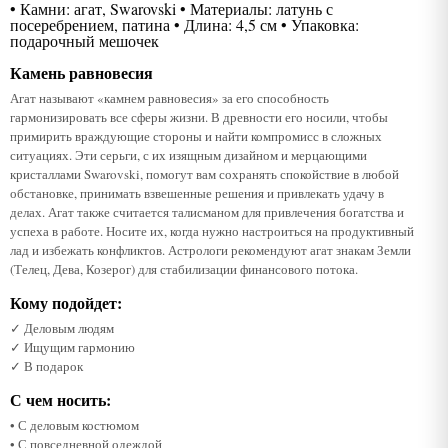
• Камни: агат, Swarovski • Материалы: латунь с
посеребрением, патина • Длина: 4,5 см • Упаковка:
подарочный мешочек
Камень равновесия
Агат называют «камнем равновесия» за его способность
гармонизировать все сферы жизни. В древности его носили, чтобы
примирить враждующие стороны и найти компромисс в сложных
ситуациях. Эти серьги, с их изящным дизайном и мерцающими
кристаллами Swarovski, помогут вам сохранять спокойствие в любой
обстановке, принимать взвешенные решения и привлекать удачу в
делах. Агат также считается талисманом для привлечения богатства и
успеха в работе. Носите их, когда нужно настроиться на продуктивный
лад и избежать конфликтов. Астрологи рекомендуют агат знакам Земли
(Телец, Дева, Козерог) для стабилизации финансового потока.
Кому подойдет:
✓ Деловым людям
✓ Ищущим гармонию
✓ В подарок
С чем носить:
• С деловым костюмом
• С повседневной одеждой