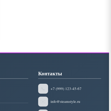
Контакты
📞
+7 (999) 123-45-67
✉️
info@steamstyle.ru