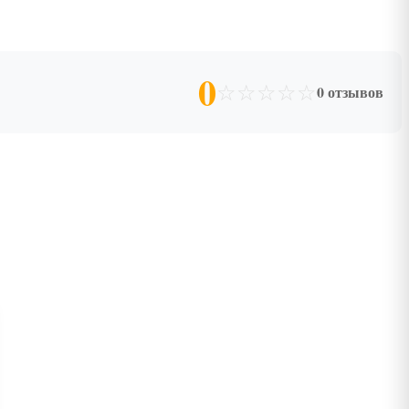
0
☆
☆
☆
☆
☆
0 отзывов