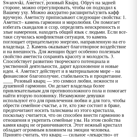
Swarovski, Аметист, розовый Кварц. Обруч на задней
стороне, можно отрегулировать, чтобы он подходил к
Вашему уху. Можно аккуратно расширить/сузить кафф
вручную. Аметисту приписывают следующие свойства: 1.
Аметист– камень гармонии и миролюбия. Он помогает
избегать скандалов и ссор, определять неискренность и
злые намерения, находить общий язык с людьми. Если все-
таки случилась конфликтная ситуация, то камень
поглощает отрицательную энергию, направленную на его
владельца. 2. Камень оказывает благотворное воздействие
и на внешность. Для женщин будет особенно полезным
свойство аметиста сохранять красоту и молодость. 3.
Способствует развитию творческого потенциала и
умственной деятельности, дарит вдохновение и новые
идеи. 4. Аметист действует и в материальном мире – на
финансовое благополучие, стабильность и процветание.
____ Розовый кварц — это символ любви, нежности и
душевной гармонии. Он делает владельца более
привлекательным для противоположного пола и помогает
найти вторую половинку. Незамужние девушки
используют его для привлечения любви и для того, чтобы
обрести семейное счастье, а те, кто уже состоит в браке,
предпочитают носить талисманы из этого кристалла,
поскольку считается, что он способен внести гармонию в
отношения и укрепить семейные узы. На этом свойства
камня кварц не ограничиваются. Этот нежный кристалл
обладает огромным влиянием на эмоции человека.
Принято считать, что кварц — сильное «лекарство» от