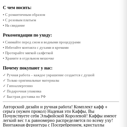
С чем носить:
• С романтичным образом
• С розовым платьем
• На свидание
Рекомендации по уходу:
• Снимайте перед сном и водными процедурами
• Избегайте контакта с духами и кремами
• Протирайте мягкой салфеткой
• Храните в отдельном мешочке
Почему покупают у нас:
✓ Ручная работа – каждое украшение создается с душой
✓ Только оригинальные материалы
✓ Гипоаллергенно
✓ Подарочная упаковка
✓ Быстрая доставка по РФ
Авторский дизайн и ручная работа! Комплект кафф +
серьга (нужен прокол) Надевая эти Каффы, Вы
Почувствуете себя Эльфийской Королевой! Каффы имеют
легкий вес т.к равномерно распределяется по всему уху!
Винтажная фурнитура с Посеребрением, кристаллы