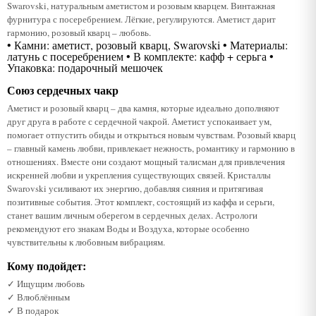
Swarovski, натуральным аметистом и розовым кварцем. Винтажная
фурнитура с посеребрением. Лёгкие, регулируются. Аметист дарит
гармонию, розовый кварц – любовь.
• Камни: аметист, розовый кварц, Swarovski • Материалы:
латунь с посеребрением • В комплекте: кафф + серьга •
Упаковка: подарочный мешочек
Союз сердечных чакр
Аметист и розовый кварц – два камня, которые идеально дополняют
друг друга в работе с сердечной чакрой. Аметист успокаивает ум,
помогает отпустить обиды и открыться новым чувствам. Розовый кварц
– главный камень любви, привлекает нежность, романтику и гармонию в
отношениях. Вместе они создают мощный талисман для привлечения
искренней любви и укрепления существующих связей. Кристаллы
Swarovski усиливают их энергию, добавляя сияния и притягивая
позитивные события. Этот комплект, состоящий из каффа и серьги,
станет вашим личным оберегом в сердечных делах. Астрологи
рекомендуют его знакам Воды и Воздуха, которые особенно
чувствительны к любовным вибрациям.
Кому подойдет:
✓ Ищущим любовь
✓ Влюблённым
✓ В подарок