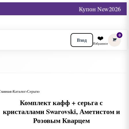
Купон New2026
0
❤️
Вход
Избранное
Главная
Каталог
Серьги
Комплект кафф + серьга с
кристаллами Swarovski, Аметистом и
Розовым Кварцем