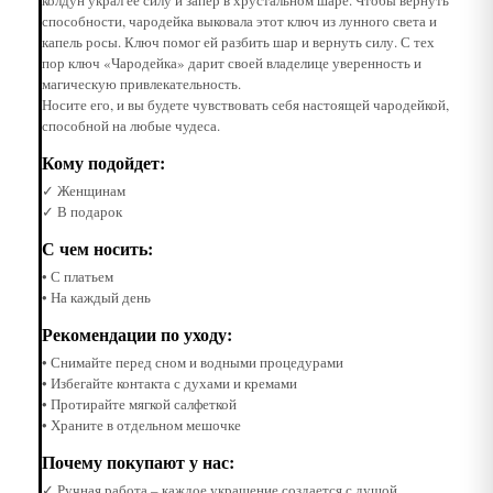
способности, чародейка выковала этот ключ из лунного света и
капель росы. Ключ помог ей разбить шар и вернуть силу. С тех
пор ключ «Чародейка» дарит своей владелице уверенность и
магическую привлекательность.
Носите его, и вы будете чувствовать себя настоящей чародейкой,
способной на любые чудеса.
Кому подойдет:
✓ Женщинам
✓ В подарок
С чем носить:
• С платьем
• На каждый день
Рекомендации по уходу:
• Снимайте перед сном и водными процедурами
• Избегайте контакта с духами и кремами
• Протирайте мягкой салфеткой
• Храните в отдельном мешочке
Почему покупают у нас:
✓ Ручная работа – каждое украшение создается с душой