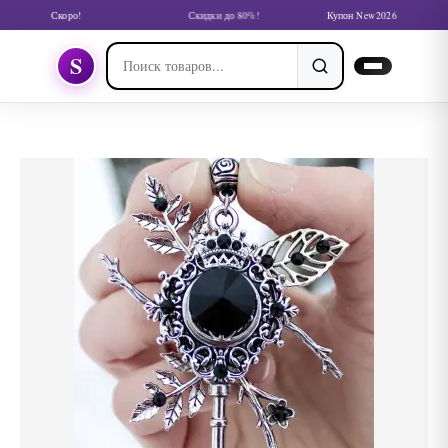
Скоро!
Скидки до 80%!
Купон New2026
S