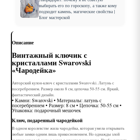
выбирать его по гороскопу, а также кому
подходит камень, магические свойства |
Блог мастерской
Описание
Винтажный ключик с
кристаллами Swarovski
«Чародейка»
Авторский кулон-ключ с кристаллами Swarovski. Латунь с
посеребрением. Размер около 8 см, цепочка 50-55 см. Яркий,
фантастический дизайн.
• Камни: Swarovski • Материалы: латунь с
посеребрением • Размер: 8 см • Цепочка: 50-55 см •
Упаковка: подарочный мешочек
Ключ, подаренный чародейкой
В одном королевстве жила чародейка, которая умела открывать
любые замки одним лишь прикосновением. Но однажды злой
колдун украл её силу и запер в хрустальном шаре. Чтобы вернуть