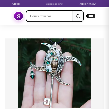
Скоро!
Скидки до 80%!
Купон New2026
S