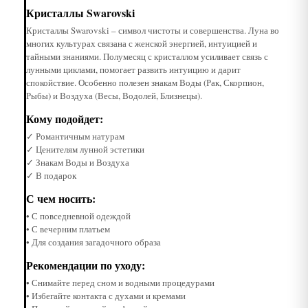
Кристаллы Swarovski
Кристаллы Swarovski – символ чистоты и совершенства. Луна во
многих культурах связана с женской энергией, интуицией и
тайными знаниями. Полумесяц с кристаллом усиливает связь с
лунными циклами, помогает развить интуицию и дарит
спокойствие. Особенно полезен знакам Воды (Рак, Скорпион,
Рыбы) и Воздуха (Весы, Водолей, Близнецы).
Кому подойдет:
✓ Романтичным натурам
✓ Ценителям лунной эстетики
✓ Знакам Воды и Воздуха
✓ В подарок
С чем носить:
• С повседневной одеждой
• С вечерним платьем
• Для создания загадочного образа
Рекомендации по уходу:
• Снимайте перед сном и водными процедурами
• Избегайте контакта с духами и кремами