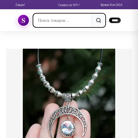
Скоро!
Скидки до 80%!
Купон New2026
S