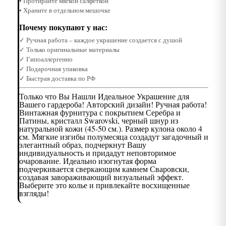
• Протирайте мягкой салфеткой
• Храните в отдельном мешочке
Почему покупают у нас:
✓ Ручная работа – каждое украшение создается с душой
✓ Только оригинальные материалы
✓ Гипоаллергенно
✓ Подарочная упаковка
✓ Быстрая доставка по РФ
Только что Вы Нашли Идеальное Украшение для
Вашего гардероба! Авторский дизайн! Ручная работа!
Винтажная фурнитура с покрытием Серебра и
Патины, кристалл Swarovski, черный шнур из
натуральной кожи (45-50 см.). Размер кулона около 4
см. Мягкие изгибы полумесяца создадут загадочный и
элегантный образ, подчеркнут Вашу
индивидуальность и придадут неповторимое
очарование. Идеально изогнутая форма
подчеркивается сверкающим камнем Сваровски,
создавая завораживающий визуальный эффект.
Выберите это колье и привлекайте восхищенные
взгляды!