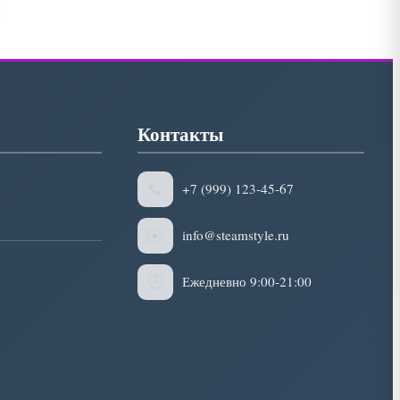
Контакты
📞
+7 (999) 123-45-67
✉️
info@steamstyle.ru
🕒
Ежедневно 9:00-21:00