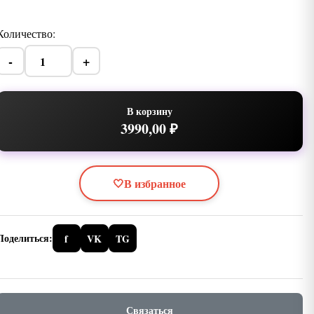
Количество:
-
+
В корзину
3990,00 ₽
🤍
В избранное
Поделиться:
f
VK
TG
Связаться