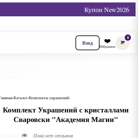
Купон New2026
0
❤️
Вход
Избранное
Главная
Каталог
Комплекты украшений
Комплект Украшений с кристаллами
Сваровски "Академия Магии"
(0)
☆
☆
☆
☆
☆
Пока нет отзывов