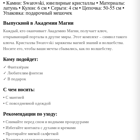
• Камни: Swarovski, ювелирные кристаллы • Материалы:
латунь • Кулон: 6 см • Серьги: 4 см • Цепочка: 50-55 см •
Упаковка: подарочный мешочек
Выпускной в Академии Магии
Каждый, кто оканчивает Академию Магии, получает ключ,
открывающий порталы в другие миры. Этот комплект – символ такого
ключа. Кристаллы Swarovski заряжены магией знаний и волшебства.
Носите его, чтобы ваши мечты сбывались, как по волшебству.
Кому подойдет:
✓ Фантазёрам
✓ Любителям фэнтези
✓ В подарок
С чем носить:
• С мантией
• С повседневной одеждой
Рекомендации по уходу:
• Снимайте перед сном и водными процедурами
• Избегайте контакта с духами и кремами
• Протирайте мягкой салфеткой
• Храните в отдельном мешочке