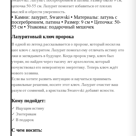
цепочка 50-55 см. Лазурит помогает избавиться от плохих
мыслей и обрести уверенность.
• Камни: лазурит, Swarovski • Материалы: латунь с
посеребрением, патина • Размер: 9 см • Цепочка: 50-
55 см • Упаковка: подарочный мешочек
Лазуритовый ключ пророка
В одной из легенд рассказывается о пророке, который носил на
шее ключ с лазуритом. Лазурит помогал ему отличать истину ото
лжи и заглядывать в будущее. Когда пророк умер, ключ был
утерян, но найден через тысячу лет археологом, который
почувствовал его невероятную энергетику. Теперь ключ ждёт
нового хозяина.
Если вы хотите развить интуицию и научиться принимать
правильные решения, носите этот ключ. Лазурит очистит ваш
разум от сомнений, а кристаллы Swarovski добавят ясности.
Кому подойдет:
✓ Ищущим истину
✓ Эзотерикам
✓ В подарок
С чем носить: