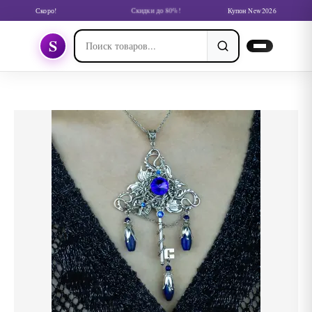
Скоро!
Скидки до 80%!
Купон New2026
S