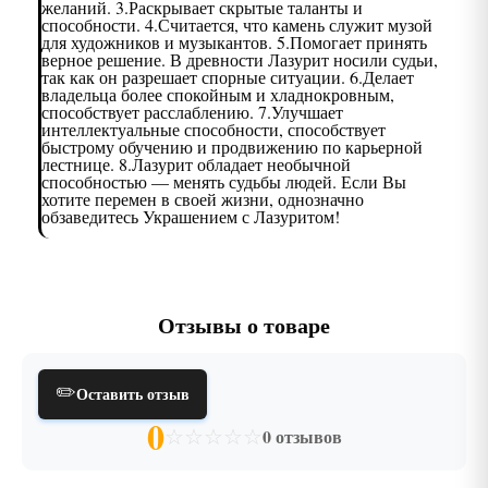
желаний. 3.Раскрывает скрытые таланты и
способности. 4.Считается, что камень служит музой
для художников и музыкантов. 5.Помогает принять
верное решение. В древности Лазурит носили судьи,
так как он разрешает спорные ситуации. 6.Делает
владельца более спокойным и хладнокровным,
способствует расслаблению. 7.Улучшает
интеллектуальные способности, способствует
быстрому обучению и продвижению по карьерной
лестнице. 8.Лазурит обладает необычной
способностью — менять судьбы людей. Если Вы
хотите перемен в своей жизни, однозначно
обзаведитесь Украшением с Лазуритом!
Отзывы о товаре
✏️
Оставить отзыв
0
☆
☆
☆
☆
☆
0 отзывов