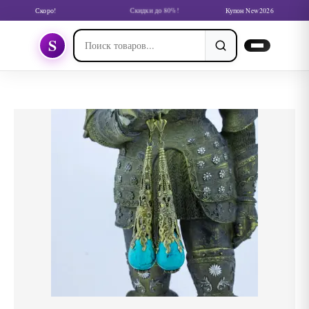
Скоро!
Скидки до 80%!
Купон New2026
S