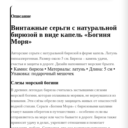
Описание
Винтажные серьги с натуральной
бирюзой в виде капель «Богиня
Моря»
Авторские серьги с натуральной бирюзой в форме капель. Латунь
гипоаллергенная. Размер около 5 см. Бирюза – камень удачи,
счастья и защиты в дороге. Дизайн напоминает морские брызги.
• Камни: бирюза • Материалы: латунь • Длина: 5 см •
Упаковка: подарочный мешочек
Слезы морской богини
В древних легендах бирюза считалась застывшими слезами
морской богини, которая оплакивала моряков, не вернувшихся из
плавания. Эти слёзы обрели силу защищать живых от опасностей
водной стихии. Серьги «Богиня Моря» с бирюзовыми каплями
станут вашим оберегом в путешествиях – особенно если вы
отправляетесь на море или часто бываете в дороге. Бирюза также
приносит удачу в делах, укрепляет отношения и помогает
сохранить любовь. Считается, что она развивает интуицию и