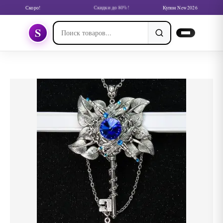
Скоро!
Скидки до 80%!
Купон New2026
S