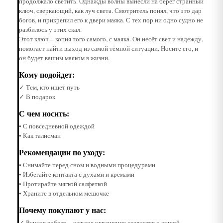
продолжало светить. Однажды волны вынесли на берег странный
ключ, сверкающий, как луч света. Смотритель понял, что это дар
богов, и прикрепил его к двери маяка. С тех пор ни одно судно не
разбилось у этих скал.
Этот ключ – копия того самого, с маяка. Он несёт свет и надежду,
помогает найти выход из самой тёмной ситуации. Носите его, и
он будет вашим маяком в жизни.
Кому подойдет:
✓ Тем, кто ищет путь
✓ В подарок
С чем носить:
• С повседневной одеждой
• Как талисман
Рекомендации по уходу:
• Снимайте перед сном и водными процедурами
• Избегайте контакта с духами и кремами
• Протирайте мягкой салфеткой
• Храните в отдельном мешочке
Почему покупают у нас:
✓ Ручная работа – каждое украшение создается с душой