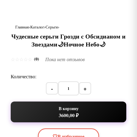
Главная
Каталог
Серьги
Чудесные серьги Грозди с Обсидианом и
Звездами🌙Ночное Небо🌙
(0)
☆
☆
☆
☆
☆
Пока нет отзывов
Количество:
-
+
В корзину
3600,00 ₽
🤍
В избранное