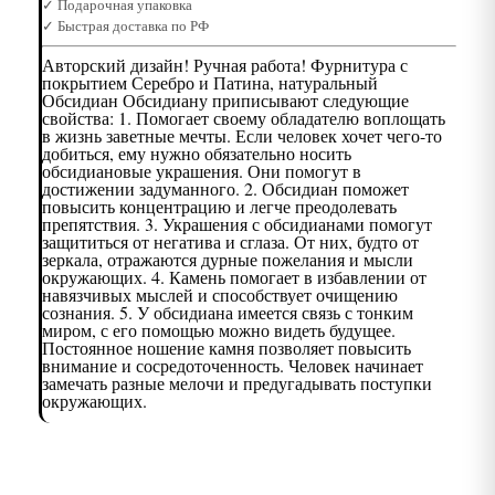
✓ Подарочная упаковка
✓ Быстрая доставка по РФ
Авторский дизайн! Ручная работа! Фурнитура с
покрытием Серебро и Патина, натуральный
Обсидиан Обсидиану приписывают следующие
свойства: 1. Помогает своему обладателю воплощать
в жизнь заветные мечты. Если человек хочет чего-то
добиться, ему нужно обязательно носить
обсидиановые украшения. Они помогут в
достижении задуманного. 2. Обсидиан поможет
повысить концентрацию и легче преодолевать
препятствия. 3. Украшения с обсидианами помогут
защититься от негатива и сглаза. От них, будто от
зеркала, отражаются дурные пожелания и мысли
окружающих. 4. Камень помогает в избавлении от
навязчивых мыслей и способствует очищению
сознания. 5. У обсидиана имеется связь с тонким
миром, с его помощью можно видеть будущее.
Постоянное ношение камня позволяет повысить
внимание и сосредоточенность. Человек начинает
замечать разные мелочи и предугадывать поступки
окружающих.