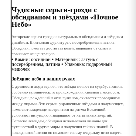
Чудесные серьги-грозди с
обсидианом и звёздами «Ночное
Небо»
Авторские серьги-грозди с натуральным обсидианом и звёздным
дизайном. Винтажная фурнитура с посеребрением и патина.
Обсидиан помогает достигать целей, защищает от сглаза и
повышает концентрацию.
• Камни: обсидиан • Материалы: латунь с
посеребрением, патина • Упаковка: подарочный
мешочек
Звёздное небо в ваших руках
С древности люди верили, что звёзды влияют на судьбу, а камни,
особенно вулканического происхождения, связаны с космосом.
Обсидиан, рождённый в огне вулканов, считается проводником
между мирами. Эти серьги, украшенные звёздами и полумесяцем,
помогают владелице настроиться на ритмы Вселенной,
усиливают интуицию и защищают от негативных энергий.
Согласно легендам, обсидиан использовали шаманы для
путешествий в другие миры и получения тайных знаний. В
повседневной жизни он помогает своему владельцу ясно видеть