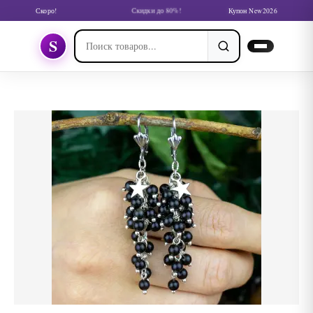
Скоро!
Скидки до 80%!
Купон New2026
S