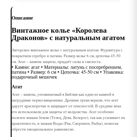
Описание
Винтажное колье «Королева
Драконов» с натуральным агатом
Авторское винтажное колье с натуральным агатом. Фурнитура с
покрытием серебро и патина. Размер колье 6 см, цепочка 45-50
см. Агат – камень защиты, придаёт силы и смелость.
• Камни: агат • Материалы: латунь с посеребрением,
патина • Размер: 6 см • Цепочка: 45-50 см • Упаковка:
подарочный мешочек
Агат
Агат – камень, упоминаемый в Библии как один из камней в
нагруднике первосвященника. Древние греки верили, что агат
дарует красноречие и защищает от опасностей. В средние века
его использовали для защиты от колдовства. Агат особенно
полезен знакам Земли (Телец, Дева, Козерог), так как усиливает их
практичность, и знакам Воды (Рак, Скорпион, Рыбы), помогая
обрести эмоциональное равновесие.