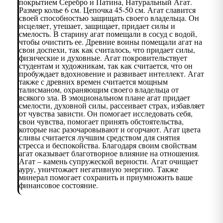
покрытием Серебро и Патина, Натуральный Агат.
Размер колье 6 см. Цепочка 45-50 см. Агат славится
своей способностью защищать своего владельца. Он
исцеляет, утешает, защищает, придает силы и
смелость. В старину агат помещали в сосуд с водой,
чтобы очистить ее. Древние воины помещали агат на
свои доспехи, так как считалось, что придает силы,
физические и духовные. Агат покровительствует
студентам и художникам, так как считается, что он
пробуждает вдохновение и развивает интеллект. Агат
также с древних времен считается мощным
талисманом, охраняющим своего владельца от
всякого зла. В эмоциональном плане агат придает
смелости, духовной силы, рассеивает страх, избавляет
от чувства зависти. Он помогает исследовать себя,
свои чувства, помогает принять обстоятельства,
которые нас разочаровывают и огорчают. Агат цвета
сливы считается лучшим средством для снятия
стресса и беспокойства. Благодаря своим свойствам
агат оказывает благотворное влияние на отношения.
Агат – камень супружеской верности. Агат очищает
ауру, уничтожает негативную энергию. Также
минерал помогает сохранить и приумножить ваше
финансовое состояние.