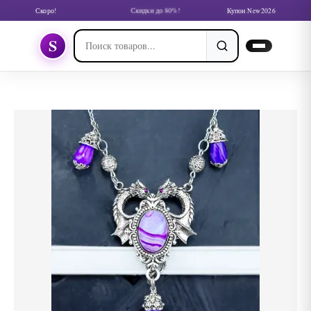
Скоро!
Скидки до 80%!
Купон New2026
S