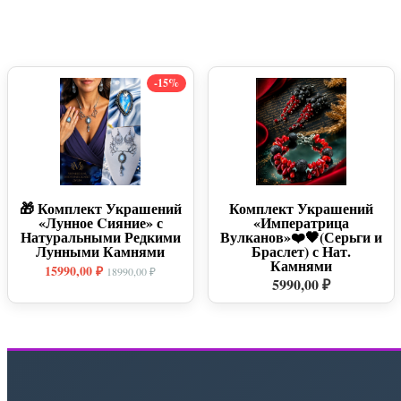
-15%
🎁 Комплект Украшений
Комплект Украшений
«Лунное Cияние» с
«Императрица
Натуральными Редкими
Вулканов»❤️🖤(Серьги и
Лунными Камнями
Браслет) с Нат.
Камнями
15990,00 ₽
18990,00 ₽
5990,00 ₽