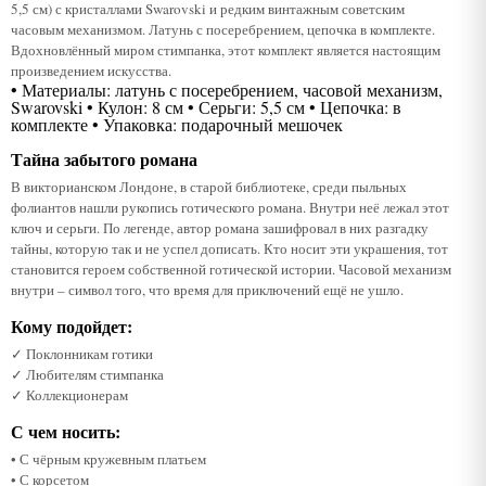
5,5 см) с кристаллами Swarovski и редким винтажным советским
часовым механизмом. Латунь с посеребрением, цепочка в комплекте.
Вдохновлённый миром стимпанка, этот комплект является настоящим
произведением искусства.
• Материалы: латунь с посеребрением, часовой механизм,
Swarovski • Кулон: 8 см • Серьги: 5,5 см • Цепочка: в
комплекте • Упаковка: подарочный мешочек
Тайна забытого романа
В викторианском Лондоне, в старой библиотеке, среди пыльных
фолиантов нашли рукопись готического романа. Внутри неё лежал этот
ключ и серьги. По легенде, автор романа зашифровал в них разгадку
тайны, которую так и не успел дописать. Кто носит эти украшения, тот
становится героем собственной готической истории. Часовой механизм
внутри – символ того, что время для приключений ещё не ушло.
Кому подойдет:
✓ Поклонникам готики
✓ Любителям стимпанка
✓ Коллекционерам
С чем носить:
• С чёрным кружевным платьем
• С корсетом