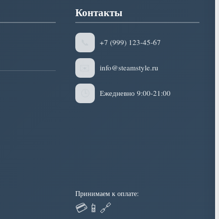
Контакты
📞
+7 (999) 123-45-67
✉️
info@steamstyle.ru
🕒
Ежедневно 9:00-21:00
Принимаем к оплате:
💳
📱
🔗