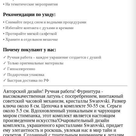
• На тематические мероприятия
Рекомендации по уходу:
• Снимайте перед сном и водными процедурами
• Избегайте контакта с духами и кремами
• Протирайте мягкой салфеткой
• Храните в отдельном мешочке
Почему покупают у нас:
✓ Ручная работа – каждое украшение создается с душой
✓ Только оригинальные материалы
✓ Гипоаллергенно
✓ Подарочная упаковка
✓ Быстрая доставка по РФ
Авторский дизайн! Ручная работа! Фурнитура -
высококачественная латунь с посеребрением, винтажный
советский часовой механизм, кристаллы Swarovski. Размер
ключа около 8 см. Цепочка в комплекте 50-55 см. Серьги
около 5.5 см. Вдохновленный уникальным и чарующим
миром стимпанка, этот комплект является настоящим
произведением искусства!Очаровательный дизайн
комплекта, украшенного кристаллами Swarovski, придает
ему элегантность и роскошь, увлекая нас в мир тайн и
секретов. Созданный с тщательным вниманием к деталям,