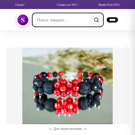
Скоро!
Скидки до 80%!
Купон New2026
S
← Для переключения →