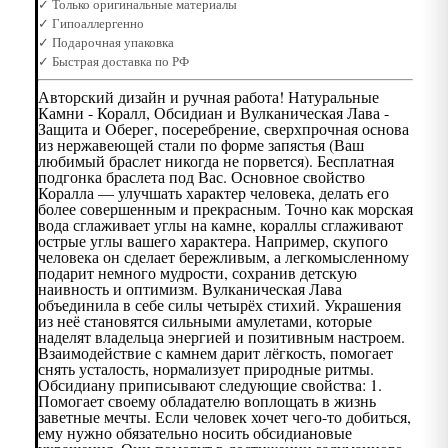
✓ Только оригинальные материалы
✓ Гипоаллергенно
✓ Подарочная упаковка
✓ Быстрая доставка по РФ
Авторский дизайн и ручная работа! Натуральные
Камни - Коралл, Обсидиан и Вулканическая Лава -
Защита и Oберег, посеребрение, сверхпрочная основа
из нержавеющей стали по форме запястья (Ваш
любимый браслет никогда не порвется). Бесплатная
подгонка браслета под Вас. Основное свойство
Коралла — улучшать характер человека, делать его
более совершенным и прекрасным. Точно как морская
вода сглаживает углы на камне, кораллы сглаживают
острые углы вашего характера. Например, скупого
человека он сделает бережливым, а легкомысленному
подарит немного мудрости, сохранив детскую
наивность и оптимизм. Вулканическая Лава
объединила в себе силы четырёх стихий. Украшения
из неё становятся сильными амулетами, которые
наделят владельца энергией и позитивным настроем.
Взаимодействие с камнем дарит лёгкость, помогает
снять усталость, нормализует природные ритмы.
Обсидиану приписывают следующие свойства: 1.
Помогает своему обладателю воплощать в жизнь
заветные мечты. Если человек хочет чего-то добиться,
ему нужно обязательно носить обсидиановые