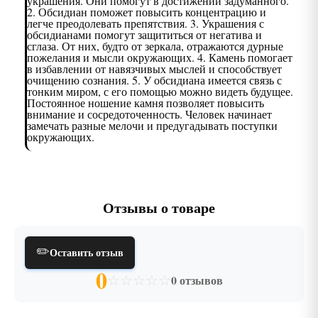
украшения. Они помогут в достижении задуманного.
2. Обсидиан поможет повысить концентрацию и
легче преодолевать препятствия. 3. Украшения с
обсидианами помогут защититься от негатива и
сглаза. От них, будто от зеркала, отражаются дурные
пожелания и мысли окружающих. 4. Камень помогает
в избавлении от навязчивых мыслей и способствует
очищению сознания. 5. У обсидиана имеется связь с
тонким миром, с его помощью можно видеть будущее.
Постоянное ношение камня позволяет повысить
внимание и сосредоточенность. Человек начинает
замечать разные мелочи и предугадывать поступки
окружающих.
Отзывы о товаре
✏️
Оставить отзыв
0
☆
☆
☆
☆
☆
0 отзывов