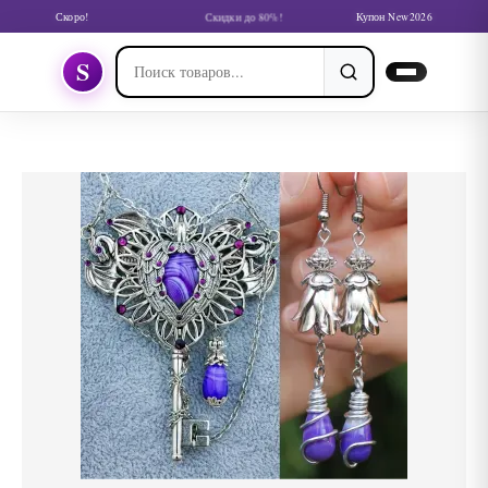
Скоро!
Скидки до 80%!
Купон New2026
S