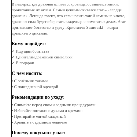
В пещерах, где драконы копили сокровища, оставались камни,
пропитанные их огнём. Самым ценным считался агат – «сердце
дракона». Легенда гласит, что если носить такой камень на ключе,
драконья сила будет оберегать владельца и помогать в делах. Агат
притягивает богатство и удачу. Кристаллы Swarovski – искры
драконьего дыхания.
Кому подойдет:
✓ Ищущим богатства
✓ Ценителям драконьей символики
✓ В подарок
С чем носить:
• С зелёными тонами
• С повседневной одеждой
Рекомендации по уходу:
• Снимайте перед сном и водными процедурами
• Избегайте контакта с духами и кремами
• Протирайте мягкой салфеткой
• Храните в отдельном мешочке
Почему покупают у нас: