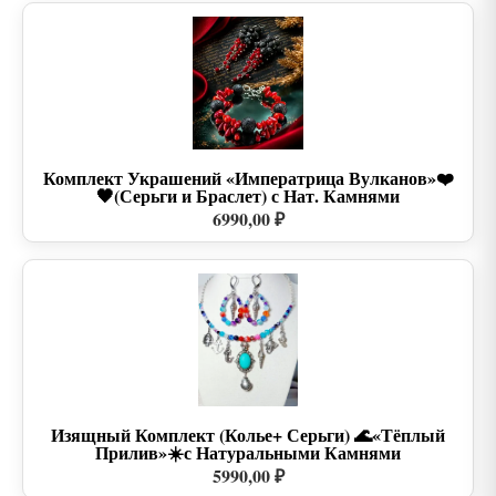
Комплект Украшений «Императрица Вулканов»❤️
🖤(Серьги и Браслет) с Нат. Камнями
6990,00 ₽
Изящный Комплект (Колье+ Серьги) 🌊«Тёплый
Прилив»☀️с Натуральными Камнями
5990,00 ₽