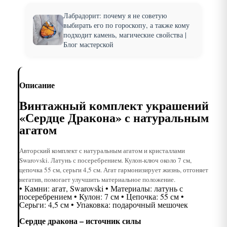
Лабрадорит: почему я не советую
выбирать его по гороскопу, а также кому
подходит камень, магические свойства |
Блог мастерской
Описание
Винтажный комплект украшений
«Сердце Дракона» с натуральным
агатом
Авторский комплект с натуральным агатом и кристаллами
Swarovski. Латунь с посеребрением. Кулон-ключ около 7 см,
цепочка 55 см, серьги 4,5 см. Агат гармонизирует жизнь, отгоняет
негатив, помогает улучшить материальное положение.
• Камни: агат, Swarovski • Материалы: латунь с
посеребрением • Кулон: 7 см • Цепочка: 55 см •
Серьги: 4,5 см • Упаковка: подарочный мешочек
Сердце дракона – источник силы