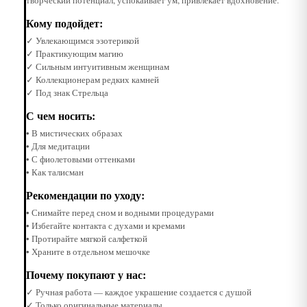
Кому подойдет:
✓ Увлекающимся эзотерикой
✓ Практикующим магию
✓ Сильным интуитивным женщинам
✓ Коллекционерам редких камней
✓ Под знак Стрельца
С чем носить:
• В мистических образах
• Для медитации
• С фиолетовыми оттенками
• Как талисман
Рекомендации по уходу:
• Снимайте перед сном и водными процедурами
• Избегайте контакта с духами и кремами
• Протирайте мягкой салфеткой
• Храните в отдельном мешочке
Почему покупают у нас:
✓ Ручная работа — каждое украшение создается с душой
✓ Только оригинальные материалы