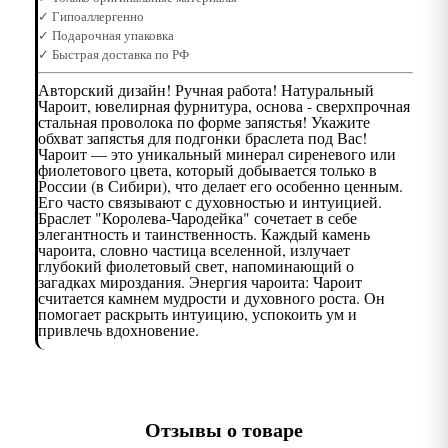
✓ Гипоаллергенно
✓ Подарочная упаковка
✓ Быстрая доставка по РФ
Авторский дизайн! Ручная работа! Натуральный
Чароит, ювелирная фурнитура, основа - сверхпрочная
стальная проволока по форме запястья! Укажите
обхват запястья для подгонки браслета под Вас!
Чароит — это уникальный минерал сиреневого или
фиолетового цвета, который добывается только в
России (в Сибири), что делает его особенно ценным.
Его часто связывают с духовностью и интуицией.
Браслет "Королева-Чародейка" сочетает в себе
элегантность и таинственность. Каждый камень
чароита, словно частица вселенной, излучает
глубокий фиолетовый свет, напоминающий о
загадках мироздания. Энергия чароита: Чароит
считается камнем мудрости и духовного роста. Он
помогает раскрыть интуицию, успокоить ум и
привлечь вдохновение.
Отзывы о товаре