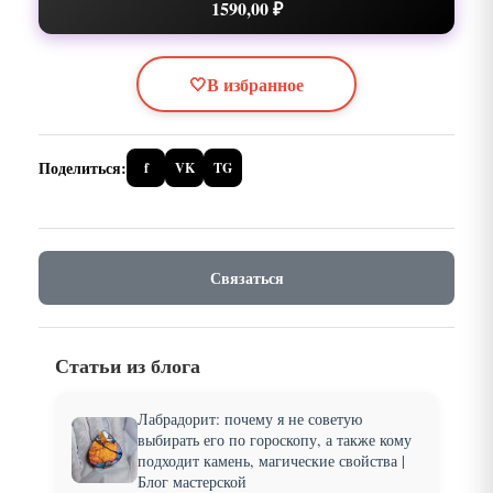
1590,00 ₽
🤍
В избранное
Поделиться:
f
VK
TG
Связаться
Статьи из блога
Лабрадорит: почему я не советую
выбирать его по гороскопу, а также кому
подходит камень, магические свойства |
Блог мастерской