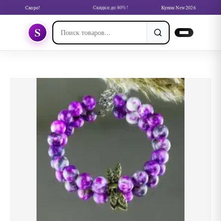
Скоро!
Скидки до 80%!
Купон New2026
S