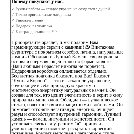
Почему покупают у нас:
✓ Ручная работа — каждое украшение создается с душой
✓ Только оригинальные материалы
✓ Гипоаллергенно
✓ Подарочная упаковка
✓ Быстрая доставка по РФ
Приобретайте браслет, и мы подарим Вам
гармонирующие серьги с камнями! 🎁 Винтажная
фурнитура с покрытием серебро, патина, натуральные
камни - Обсидиан и Лунный Камень, сверхпрочная
основа из нержавеющей стали по форме запястья
(Ваш любимый браслет никогда не порвется).
Подарочная коробочка оплачивается отдельно.
Бесплатная подгонка браслета под Вас! Браслет
"Лунная Корона" — это изысканное украшение,
сочетающее в себе природную красоту и
мистическую энергетику натуральных камней. Он
создан для тех, кто ценит элегантность и верит в силу
природных минералов. Обсидиан — вулканическое
стекло, известное своими защитными свойствами. Он
помогает отгонять негативную энергию, очищает
разум и способствует внутренней гармонии. Лунный
камень — камень интуиции и женственности. Он
усиливает связь с внутренним "я", приносит
умиротворение и помогает раскрыть творческий
потенциал. Браслет выполнен в загадочном стиле.