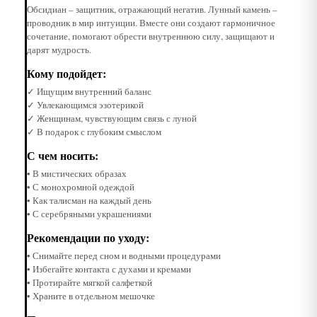
Обсидиан – защитник, отражающий негатив. Лунный камень –
проводник в мир интуиции. Вместе они создают гармоничное
сочетание, помогают обрести внутреннюю силу, защищают и
дарят мудрость.
Кому подойдет:
✓ Ищущим внутренний баланс
✓ Увлекающимся эзотерикой
✓ Женщинам, чувствующим связь с луной
✓ В подарок с глубоким смыслом
С чем носить:
• В мистических образах
• С монохромной одеждой
• Как талисман на каждый день
• С серебряными украшениями
Рекомендации по уходу:
• Снимайте перед сном и водными процедурами
• Избегайте контакта с духами и кремами
• Протирайте мягкой салфеткой
• Храните в отдельном мешочке