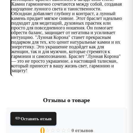
Камни гармонично сочетаются между собой, создавая
ощущение лунного света и таинственности.
Обсидиан добавляет глубину и контраст, а лунный
камень придает мягкое сияние. Этот браслет идеально
подходит для медитаций, духовных практик или
просто для повседневного ношения. Он помогает
обрести баланс, защищает от негатива и усиливает
интуицию. "Лунная Корона" станет прекрасным
подарком для тех, кто ценит натуральные камни и их
энергетику. Это украшение подойдет как для
женщин, так и для мужчин, которые стремятся к
гармонии и самопознанию. Браслет "Лунная Корона"
— это не просто украшение, а настоящий талисман,
который принесет в вашу жизнь свет, гармонию и
защиту!
Отзывы о товаре
✏️
Оставить отзыв
0
☆
☆
☆
☆
☆
0 отзывов