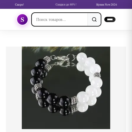
Скоро!
Скидки до 80%!
Купон New2026
S