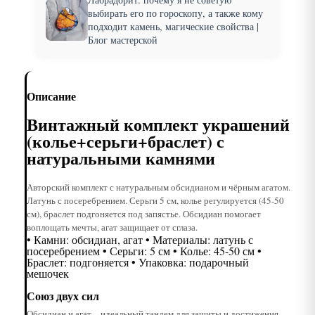
выбирать его по гороскопу, а также кому
подходит камень, магические свойства |
Блог мастерской
Описание
Винтажный комплект украшений
(колье+серьги+браслет) с
натуральными камнями
Авторский комплект с натуральным обсидианом и чёрным агатом.
Латунь с посеребрением. Серьги 5 см, колье регулируется (45-50
см), браслет подгоняется под запястье. Обсидиан помогает
воплощать мечты, агат защищает от сглаза.
• Камни: обсидиан, агат • Материалы: латунь с
посеребрением • Серьги: 5 см • Колье: 45-50 см •
Браслет: подгоняется • Упаковка: подарочный
мешочек
Союз двух сил
Обсидиан и агат – идеальный тандем для защиты и достижения