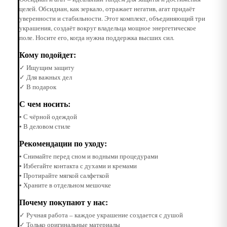
целей. Обсидиан, как зеркало, отражает негатив, агат придаёт
уверенности и стабильности. Этот комплект, объединяющий три
украшения, создаёт вокруг владельца мощное энергетическое
поле. Носите его, когда нужна поддержка высших сил.
Кому подойдет:
✓ Ищущим защиту
✓ Для важных дел
✓ В подарок
С чем носить:
• С чёрной одеждой
• В деловом стиле
Рекомендации по уходу:
• Снимайте перед сном и водными процедурами
• Избегайте контакта с духами и кремами
• Протирайте мягкой салфеткой
• Храните в отдельном мешочке
Почему покупают у нас:
✓ Ручная работа – каждое украшение создается с душой
✓ Только оригинальные материалы