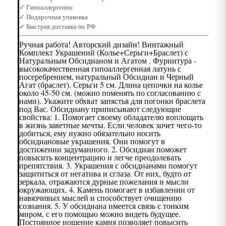
✓ Гипоаллергенно
✓ Подарочная упаковка
✓ Быстрая доставка по РФ
Ручная работа! Авторский дизайн! Винтажный
Комплект Украшений (Колье+Серьги+Браслет) с
Натуральным Обсидианом и Агатом . Фурнитура -
высококачественная гипоаллергенная латунь с
посеребрением, натуральный Обсидиан и Черный
Агат (браслет). Серьги 5 см. Длина цепочки на колье
около 45-50 см. (можно поменять по согласованию с
нами). Укажите обхват запястья для погонки браслета
под Вас. Обсидиану приписывают следующие
свойства: 1. Помогает своему обладателю воплощать
в жизнь заветные мечты. Если человек хочет чего-то
добиться, ему нужно обязательно носить
обсидиановые украшения. Они помогут в
достижении задуманного. 2. Обсидиан поможет
повысить концентрацию и легче преодолевать
препятствия. 3. Украшения с обсидианами помогут
защититься от негатива и сглаза. От них, будто от
зеркала, отражаются дурные пожелания и мысли
окружающих. 4. Камень помогает в избавлении от
навязчивых мыслей и способствует очищению
сознания. 5. У обсидиана имеется связь с тонким
миром, с его помощью можно видеть будущее.
Постоянное ношение камня позволяет повысить