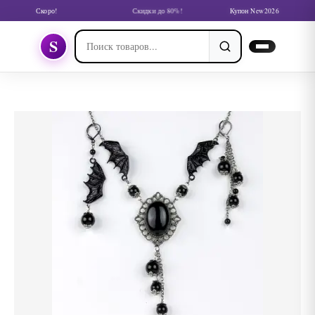
Скоро!
Скидки до 80%!
Купон New2026
S