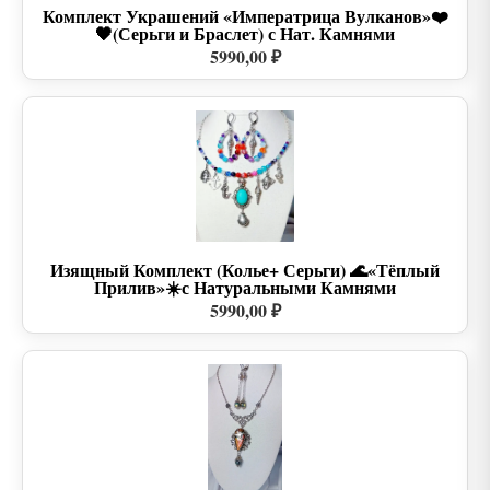
Комплект Украшений «Императрица Вулканов»❤️
🖤(Серьги и Браслет) с Нат. Камнями
5990,00 ₽
Изящный Комплект (Колье+ Серьги) 🌊«Тёплый
Прилив»☀️с Натуральными Камнями
5990,00 ₽