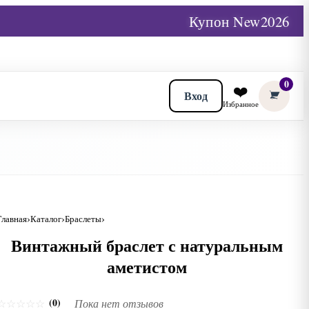
Купон New2026
0
❤️
Вход
Избранное
Главная
Каталог
Браслеты
Винтажный браслет с натуральным
аметистом
(0)
☆
☆
☆
☆
☆
Пока нет отзывов