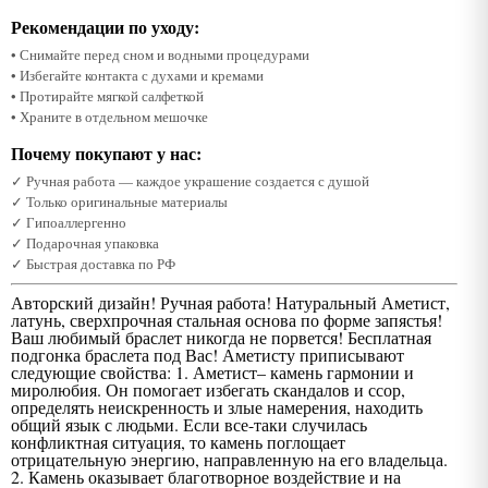
Рекомендации по уходу:
• Снимайте перед сном и водными процедурами
• Избегайте контакта с духами и кремами
• Протирайте мягкой салфеткой
• Храните в отдельном мешочке
Почему покупают у нас:
✓ Ручная работа — каждое украшение создается с душой
✓ Только оригинальные материалы
✓ Гипоаллергенно
✓ Подарочная упаковка
✓ Быстрая доставка по РФ
Авторский дизайн! Ручная работа! Натуральный Аметист,
латунь, сверхпрочная стальная основа по форме запястья!
Ваш любимый браслет никогда не порвется! Бесплатная
подгонка браслета под Вас! Аметисту приписывают
следующие свойства: 1. Аметист– камень гармонии и
миролюбия. Он помогает избегать скандалов и ссор,
определять неискренность и злые намерения, находить
общий язык с людьми. Если все-таки случилась
конфликтная ситуация, то камень поглощает
отрицательную энергию, направленную на его владельца.
2. Камень оказывает благотворное воздействие и на