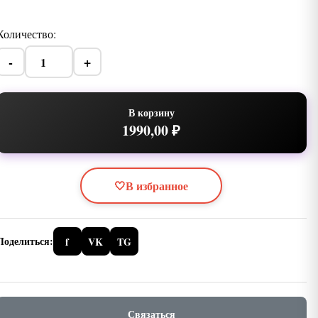
Количество:
-
+
В корзину
1990,00 ₽
🤍
В избранное
Поделиться:
f
VK
TG
Связаться