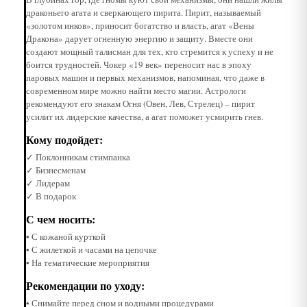
драконьего агата и сверкающего пирита. Пирит, называемый
«золотом инков», приносит богатство и власть, агат «Вены
Дракона» дарует огненную энергию и защиту. Вместе они
создают мощный талисман для тех, кто стремится к успеху и не
боится трудностей. Чокер «19 век» переносит нас в эпоху
паровых машин и первых механизмов, напоминая, что даже в
современном мире можно найти место магии. Астрологи
рекомендуют его знакам Огня (Овен, Лев, Стрелец) – пирит
усилит их лидерские качества, а агат поможет усмирить гнев.
Кому подойдет:
✓ Поклонникам стимпанка
✓ Бизнесменам
✓ Лидерам
✓ В подарок
С чем носить:
• С кожаной курткой
• С жилеткой и часами на цепочке
• На тематические мероприятия
Рекомендации по уходу:
• Снимайте перед сном и водными процедурами