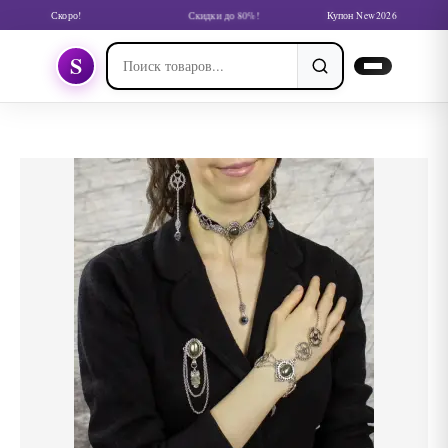
Скоро!
Скидки до 80%!
Купон New2026
S