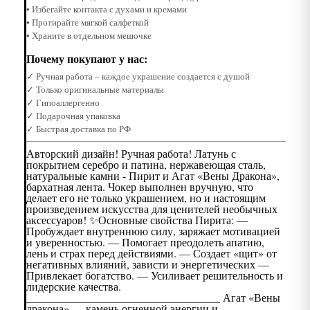
• Избегайте контакта с духами и кремами
• Протирайте мягкой салфеткой
• Храните в отдельном мешочке
Почему покупают у нас:
✓ Ручная работа – каждое украшение создается с душой
✓ Только оригинальные материалы
✓ Гипоаллергенно
✓ Подарочная упаковка
✓ Быстрая доставка по РФ
Авторский дизайн! Ручная работа! Латунь с
покрытием серебро и патина, нержавеющая сталь,
натуральные камни - Пирит и Агат «Вены Дракона»,
бархатная лента. Чокер выполнен вручную, что
делает его не только украшением, но и настоящим
произведением искусства для ценителей необычных
аксессуаров! ✨Основные свойства Пирита: —
Пробуждает внутреннюю силу, заряжает мотивацией
и уверенностью. — Помогает преодолеть апатию,
лень и страх перед действиями. — Создает «щит» от
негативных влияний, зависти и энергетических —
Привлекает богатство. — Усиливает решительность и
лидерские качества.
___________________________________ Агат «Вены
дракона» — камень огненной энергии и