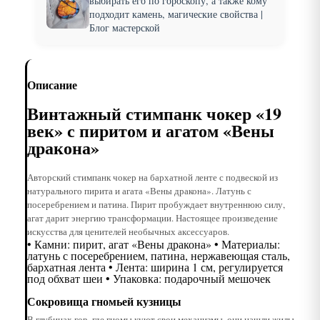
выбирать его по гороскопу, а также кому
подходит камень, магические свойства |
Блог мастерской
Описание
Винтажный стимпанк чокер «19
век» с пиритом и агатом «Вены
дракона»
Авторский стимпанк чокер на бархатной ленте с подвеской из
натурального пирита и агата «Вены дракона». Латунь с
посеребрением и патина. Пирит пробуждает внутреннюю силу,
агат дарит энергию трансформации. Настоящее произведение
искусства для ценителей необычных аксессуаров.
• Камни: пирит, агат «Вены дракона» • Материалы:
латунь с посеребрением, патина, нержавеющая сталь,
бархатная лента • Лента: ширина 1 см, регулируется
под обхват шеи • Упаковка: подарочный мешочек
Сокровища гномьей кузницы
В глубинах гор, где гномы куют свои механизмы, они нашли жилы